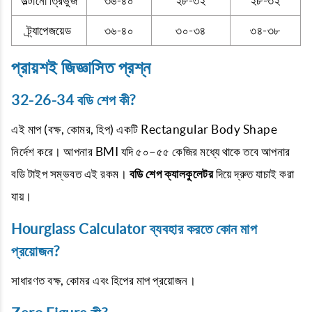
উল্টানো ত্রিভুজ
৩৬-৪০
২৮-৩২
২৮-৩২
ট্র্যাপেজয়েড
৩৬-৪০
৩০-৩৪
৩৪-৩৮
প্রায়শই জিজ্ঞাসিত প্রশ্ন
32-26-34 বডি শেপ কী?
এই মাপ (বক্ষ, কোমর, হিপ) একটি Rectangular Body Shape
নির্দেশ করে। আপনার BMI যদি ৫০–৫৫ কেজির মধ্যে থাকে তবে আপনার
বডি টাইপ সম্ভবত এই রকম।
বডি শেপ ক্যালকুলেটর
দিয়ে দ্রুত যাচাই করা
যায়।
Hourglass Calculator ব্যবহার করতে কোন মাপ
প্রয়োজন?
সাধারণত বক্ষ, কোমর এবং হিপের মাপ প্রয়োজন।