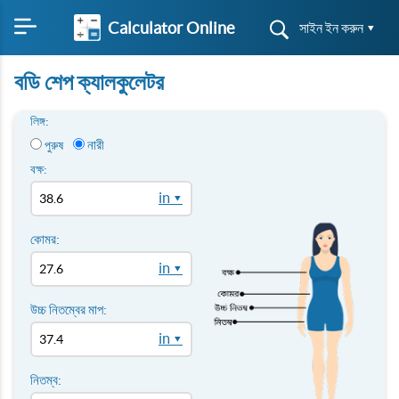
Calculator Online
সাইন ইন করুন ▾
বডি শেপ ক্যালকুলেটর
লিঙ্গ:
নারী
পুরুষ
বক্ষ:
in ▾
কোমর:
in ▾
উচ্চ নিতম্বের মাপ:
in ▾
নিতম্ব: