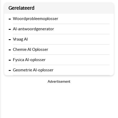
Gerelateerd
-
Woordprobleemoplosser
-
AI-antwoordgenerator
-
Vraag AI
-
Chemie AI Oplosser
-
Fysica AI-oplosser
-
Geometrie AI-oplosser
Advertisement