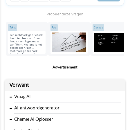
Probeer deze vragen
Tekst
Foto
Canvas
Een rechthoekige driehoek
heeft één been van 6 cm
lang en een hypotenusa
van 10 cm. Hoe lang is het
andere been? Een
rechthoekige driehoek
heeft één been van 6 cm
lang en een hypotenusa
van 10 cm.
Advertisement
Verwant
-
Vraag AI
-
AI-antwoordgenerator
-
Chemie AI Oplosser