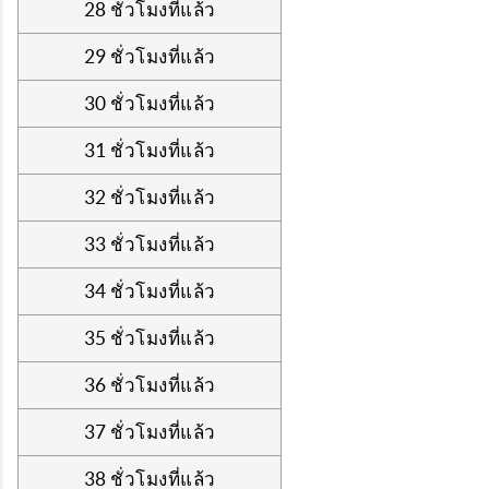
28 ชั่วโมงที่แล้ว
29 ชั่วโมงที่แล้ว
30 ชั่วโมงที่แล้ว
31 ชั่วโมงที่แล้ว
32 ชั่วโมงที่แล้ว
33 ชั่วโมงที่แล้ว
34 ชั่วโมงที่แล้ว
35 ชั่วโมงที่แล้ว
36 ชั่วโมงที่แล้ว
37 ชั่วโมงที่แล้ว
38 ชั่วโมงที่แล้ว