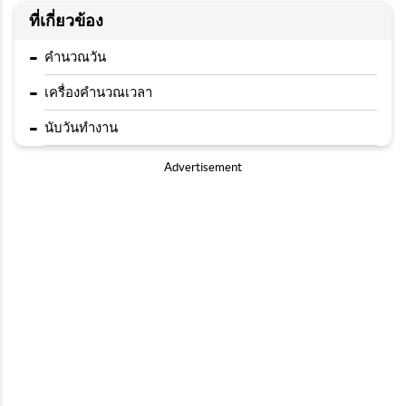
ที่เกี่ยวข้อง
-
คำนวณวัน
-
เครื่องคำนวณเวลา
-
นับวันทำงาน
Advertisement