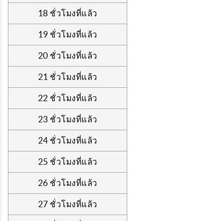
18 ชั่วโมงที่แล้ว
19 ชั่วโมงที่แล้ว
20 ชั่วโมงที่แล้ว
21 ชั่วโมงที่แล้ว
22 ชั่วโมงที่แล้ว
23 ชั่วโมงที่แล้ว
24 ชั่วโมงที่แล้ว
25 ชั่วโมงที่แล้ว
26 ชั่วโมงที่แล้ว
27 ชั่วโมงที่แล้ว