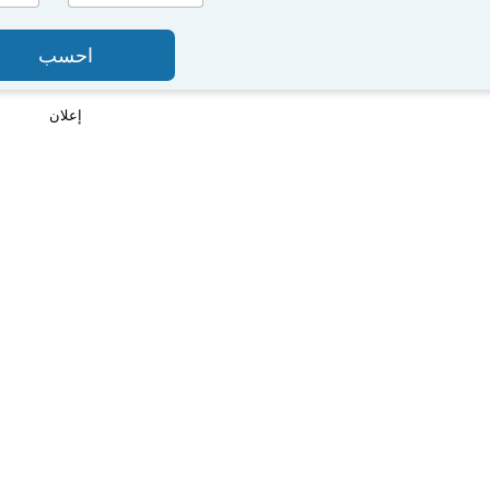
احسب
إعلان