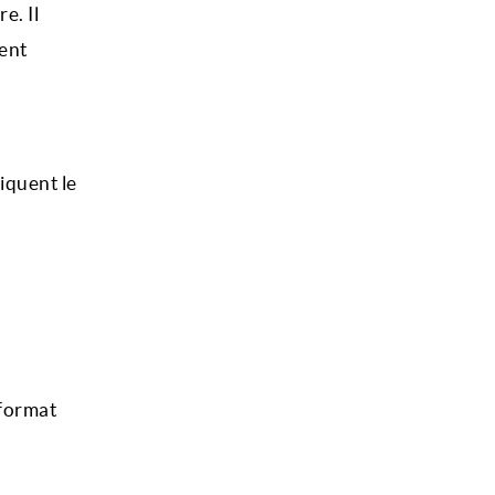
e. Il
ment
iquent le
 format