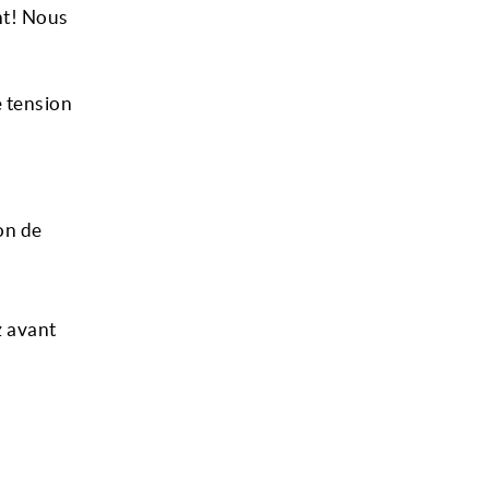
nt! Nous
e tension
on de
z avant