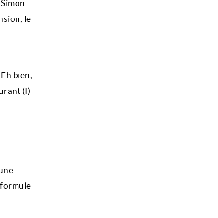
g Simon
sion, le
 Eh bien,
urant (I)
 une
 formule