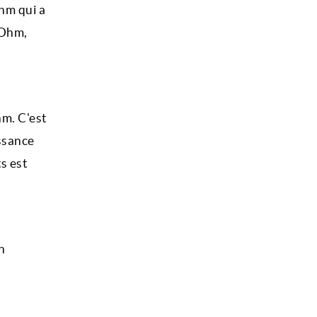
ohm qui a
'Ohm,
hm. C'est
issance
s est
n