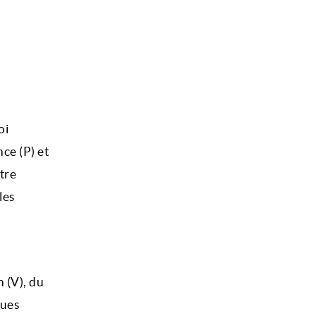
oi
ce (P) et
tre
les
n (V), du
ques