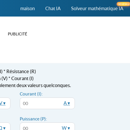
NOUVEAU
maison
Chat IA
Solveur mathématique IA
PUBLICITÉ
I) * Résistance (R)
 (V) * Courant (I)
lement deux valeurs quelconques.
Courant (I):
V ▾
A ▾
Puissance (P):
Ω ▾
W ▾