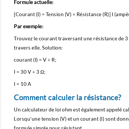
Formule actuelle:
[Courant (I) = Tension (V) ÷ Résistance (R)] I (ampèr
Par exemple:
Trouvez le courant traversant une résistance de 3 
travers elle. Solution:
courant (I) = V ÷ R;
I = 30 V ÷ 3 Ω;
I = 10 A
Comment calculer la résistance?
Un calculateur de loi ohm est également appelé calcu
Lorsqu'une tension (V) et un courant (I) sont donn
formule simple pour résistant.