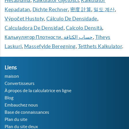
Hesaplama
,
Kalkulator Gęstości
,
Kalkulator
Kepadatan
,
Dichte Rechner
,
密度 計算
,
밀도 계산
,
Výpočet Hustoty
,
Cálculo De Densidade
,
Calculadora De Densidad
,
Calcolo Densità
,
Калькулятор Плотности
,
حساب الكثافة
,
Tiheys
Laskuri
,
Massefylde Beregning
,
Tetthets Kalkulator
.
Liens
maison
Convertisseurs
À propos de la calculatrice en ligne
Blog
Embauchez nous
Base de connaissances
Plan du site
Plan du site deux