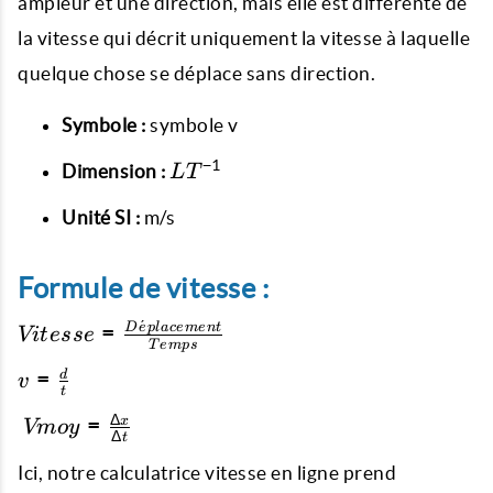
ampleur et une direction, mais elle est différente de
la vitesse qui décrit uniquement la vitesse à laquelle
quelque chose se déplace sans direction.
Symbole :
symbole v
LT^{−1}
−
1
Dimension :
L
T
Unité SI :
m/s
Formule de vitesse :
ˊ
Vitesse = \frac
D
e
pl
a
ce
m
e
n
t
=
Vi
t
esse
T
e
m
p
s
{Déplacement}
v =
=
d
{Temps}
v
t
\frac
\ V
Δ
=
x
{d}{t}
Vm
oy
Δ
t
moy=\frac{Δx}
{Δt}
Ici, notre calculatrice vitesse en ligne prend