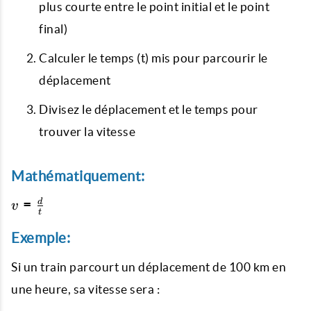
plus courte entre le point initial et le point
final)
Calculer le temps (t) mis pour parcourir le
déplacement
Divisez le déplacement et le temps pour
trouver la vitesse
Mathématiquement:
v =
=
d
v
t
\frac
{d}{t}
Exemple:
Si un train parcourt un déplacement de 100 km en
une heure, sa vitesse sera :