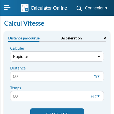
Calculator Online
Connexion ▾
Calcul Vitesse
Distance parcourue
Accélération
Vites
Calculer
Distance
m ▾
Temps
sec ▾