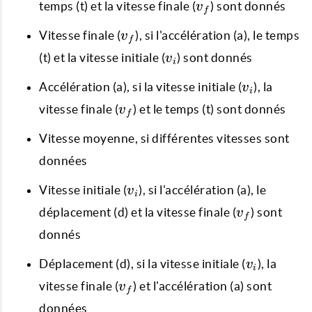
v_{f}
temps (t) et la vitesse finale (
) sont donnés
v
f
v_{f}
Vitesse finale (
), si l'accélération (a), le temps
v
f
v_{i}
(t) et la vitesse initiale (
) sont donnés
v
i
v_{i}
Accélération (a), si la vitesse initiale (
), la
v
i
v_{f}
vitesse finale (
) et le temps (t) sont donnés
v
f
Vitesse moyenne, si différentes vitesses sont
données
v_{i}
Vitesse initiale (
), si l'accélération (a), le
v
i
v_{f}
déplacement (d) et la vitesse finale (
) sont
v
f
donnés
v_{i}
Déplacement (d), si la vitesse initiale (
), la
v
i
v_{f}
vitesse finale (
) et l'accélération (a) sont
v
f
données