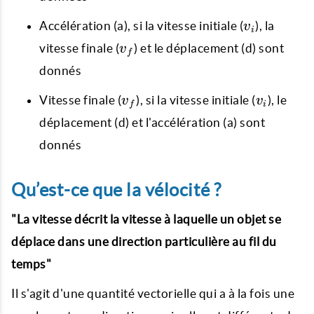
v_{i}
Accélération (a), si la vitesse initiale (
), la
v
i
v_{f}
vitesse finale (
) et le déplacement (d) sont
v
f
donnés
v_{f}
v_{i}
Vitesse finale (
), si la vitesse initiale (
), le
v
v
f
i
déplacement (d) et l'accélération (a) sont
donnés
Qu’est-ce que la vélocité ?
"La vitesse décrit la vitesse à laquelle un objet se
déplace dans une direction particulière au fil du
temps"
Il s'agit d'une quantité vectorielle qui a à la fois une