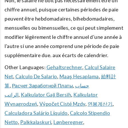
Non, le salaire ne doit pas nécessairement être un
chiffre annuel, puisque certaines périodes de paie
peuvent être hebdomadaires, bihebdomadaires,
mensuelles ou bimensuelles, ce qui peut simplement
modifier légèrement le chiffre annuel d'une année à
l'autre si une année comprend une période de paie
supplémentaire due. aux écarts de calendrier.
Other Languages:
Gehaltsrechner
,
Calcul Salaire
Net
,
Calculo De Salario
,
Maaş Hesaplama
,
給料計
算
,
Расчет Заработной Платы
,
حساب
الراتب
,
Kalkulator Gaji Bersih
,
Kalkulator
Wynagrodzeń
,
Výpočet Cisté Mzdy
,
연봉계산기
,
Calculadora Salário Líquido
,
Calcolo Stipendio
Netto
,
Palkkalaskuri
,
Lønberegner
,