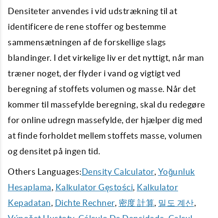
Densiteter anvendes i vid udstrækning til at
identificere de rene stoffer og bestemme
sammensætningen af ​​de forskellige slags
blandinger. I det virkelige liv er det nyttigt, når man
træner noget, der flyder i vand og vigtigt ved
beregning af stoffets volumen og masse. Når det
kommer til massefylde beregning, skal du redegøre
for online udregn massefylde, der hjælper dig med
at finde forholdet mellem stoffets masse, volumen
og densitet på ingen tid.
Others Languages:
Density Calculator
,
Yoğunluk
Hesaplama
,
Kalkulator Gęstości
,
Kalkulator
Kepadatan
,
Dichte Rechner
,
密度 計算
,
밀도 계산
,