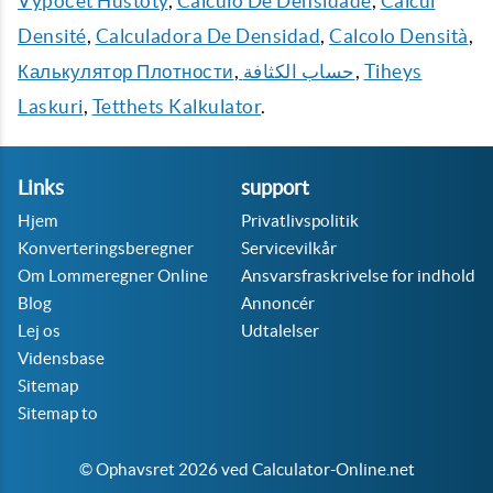
Výpočet Hustoty
,
Cálculo De Densidade
,
Calcul
Densité
,
Calculadora De Densidad
,
Calcolo Densità
,
Калькулятор Плотности
,
حساب الكثافة
,
Tiheys
Laskuri
,
Tetthets Kalkulator
.
Links
support
Hjem
Privatlivspolitik
Konverteringsberegner
Servicevilkår
Om Lommeregner Online
Ansvarsfraskrivelse for indhold
Blog
Annoncér
Lej os
Udtalelser
Vidensbase
Sitemap
Sitemap to
© Ophavsret 2026 ved Calculator-Online.net