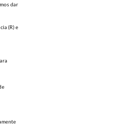
amos dar
ia (R) e
para
de
tamente