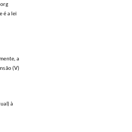
eorg
é a lei
amente, a
ensão (V)
ual) à