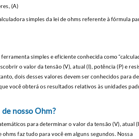
res, (A)
alculadora simples da lei de ohms referente à fórmula pa
ferramenta simples e eficiente conhecida como “calculad
obrir o valor da tensão (V), atual (I), potência (P) e res
entanto, dois desses valores devem ser conhecidos para d
 que você obterá os resultados relativos às unidades pa
i de nosso Ohm?
temáticos para determinar o valor da tensão (V), atual (I
 de ohms faz tudo para você em alguns segundos. Nossa