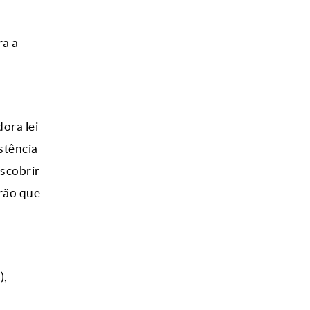
ra a
ora lei
istência
escobrir
drão que
),