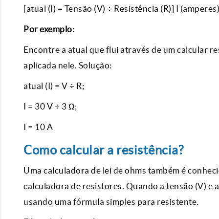
[atual (I) = Tensão (V) ÷ Resistência (R)] I (amperes)
Por exemplo:
Encontre a atual que flui através de um calcular r
aplicada nele. Solução:
atual (I) = V ÷ R;
I = 30 V ÷ 3 Ω;
I = 10 A
Como calcular a resistência?
Uma calculadora de lei de ohms também é conhecid
calculadora de resistores. Quando a tensão (V) e a 
usando uma fórmula simples para resistente.