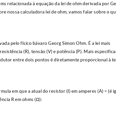
ohms relacionada à equação da lei de ohm derivada por G
 nossa calculadora lei de ohm, vamos falar sobre o que 
rivada pelo físico bávaro Georg Simon Ohm. É a lei mais
resistência (R), tensão (V) e potência (P). Mais especific
ondutor entre dois pontos é diretamente proporcional à t
la em que a atual do resistor (I) em amperes (A) = (é ig
tência R em ohms (Ω):