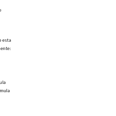
e
o esta
mente:
ula
rmula