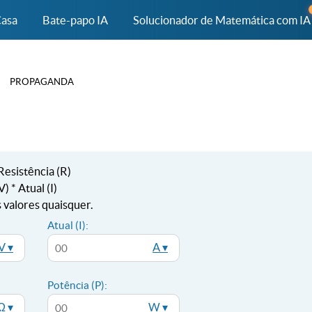
asa
Bate-papo IA
Solucionador de Matemática com IA
PROPAGANDA
 Resistência (R)
) * Atual (I)
s valores quaisquer.
Atual (I):
V ▾
A ▾
Potência (P):
Ω ▾
W ▾