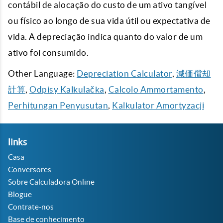
contábil de alocação do custo de um ativo tangível
ou físico ao longo de sua vida útil ou expectativa de
vida. A depreciação indica quanto do valor de um
ativo foi consumido.
Other Language:
Depreciation Calculator
,
減価償却
計算
,
Odpisy Kalkulačka
,
Calcolo Ammortamento
,
Perhitungan Penyusutan
,
Kalkulator Amortyzacji
links
Casa
Conversores
Sobre Calculadora Online
Blogue
Contrate-nos
Base de conhecimento