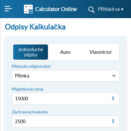
Calculator Online
Přihlásit se ▾
Odpisy Kalkulačka
Jednoduché
Auto
Vlastnictví
odpisy
Metoda odpisování:
Majetková cena:
$
Záchranná hodnota:
$