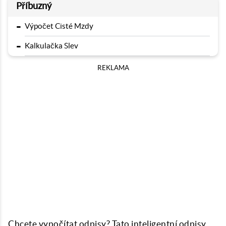
Příbuzný
-
Výpočet Cisté Mzdy
-
Kalkulačka Slev
REKLAMA
Chcete vypočítat odpisy? Tato inteligentní odpisy