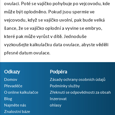
ovulaci. Poté se vajíčko pohybuje po vejcovodu, kde
může být oplodněno. Pokud jsou spermie ve
vejcovodu, když se vajíčko uvolní, pak bude velká
šance, že se vajíčko oplodní a vyvine se embryo,
které pak může vyrůst v dítě. Jednoduše
vyzkoušejte kalkulačku data ovulace, abyste věděli
přesné datum ovulace.
Odkazy
Podpěra
Domov
Zásady ochrany osobních údajů
Převaděče
Podmínky služby
O online kalkulačce
Zřeknutí se odpovědnosti za obsah
Blog
Inzerovat
Najměte nás
ohlasy
Znalostní báze