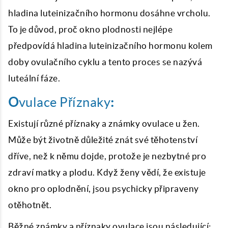
hladina luteinizačního hormonu dosáhne vrcholu.
To je důvod, proč okno plodnosti nejlépe
předpovídá hladina luteinizačního hormonu kolem
doby ovulačního cyklu a tento proces se nazývá
luteální fáze.
O
vulace Příznaky
:
Existují různé příznaky a známky ovulace u žen.
Může být životně důležité znát své těhotenství
dříve, než k němu dojde, protože je nezbytné pro
zdraví matky a plodu. Když ženy vědí, že existuje
okno pro oplodnění, jsou psychicky připraveny
otěhotnět.
Běžné známky a příznaky ovulace jsou následující: