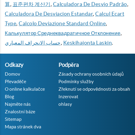
算
,
표준편차 계산기
,
Calculadora De Desvio Padrão
,
Calculadora De Desviacion Estandar
,
Calcul Ecart
Type
,
Calcolo Deviazione Standard Online
,
Калькулятор Среднеквадратичное Отклонение
,
حساب الانحراف المعياري
,
Keskihajonta Laskin
.
Odkazy
Podpěra
Domov
Zásady ochrany osobních údajů
Převaděče
Podmínky služby
O online kalkulačce
Zřeknutí se odpovědnosti za obsah
Blog
Inzerovat
Najměte nás
ohlasy
Znalostní báze
Sitemap
Mapa stránek dva