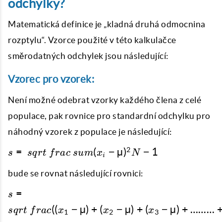
odchylky?
Matematická definice je „kladná druhá odmocnina
rozptylu“. Vzorce použité v této kalkulačce
směrodatných odchylek jsou následující:
Vzorec pro vzorek:
Není možné odebrat vzorky každého člena z celé
populace, pak rovnice pro standardní odchylku pro
náhodný vzorek z populace je následující:
s = \
2
=
(
−
µ
)
−
1
s
s
q
r
t
f
r
a
c
s
u
m
x
N
i
sqrt
{\
bude se rovnat následující rovnici:
frac
s = \
=
s
{\
sqrt {\
((
−
µ
)
+
(
−
µ
)
+
(
−
µ
)
+
………
sum
s
q
r
t
f
r
a
c
x
x
x
1
2
3
frac
{(x_i-