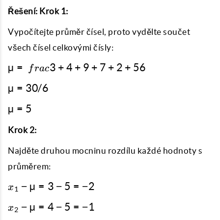
Řešení:
Krok 1:
Vypočítejte průměr čísel, proto vydělte součet
všech čísel celkovými čísly:
µ =
µ
=
3
+
4
+
9
+
7
+
2
+
5
6
f
r
a
c
{\
µ =
µ
=
30/6
frac
30/6
{3 +
µ
µ
=
5
4 +
=
9 +
5
Krok 2:
7 +
2 +
Najděte druhou mocninu rozdílu každé hodnoty s
5}
průměrem:
{6}}
x_1-
−
µ
=
3
−
5
=
−
2
x
1
µ =
x_2-
−
µ
=
4
−
5
=
−
1
3 -
x
2
µ =