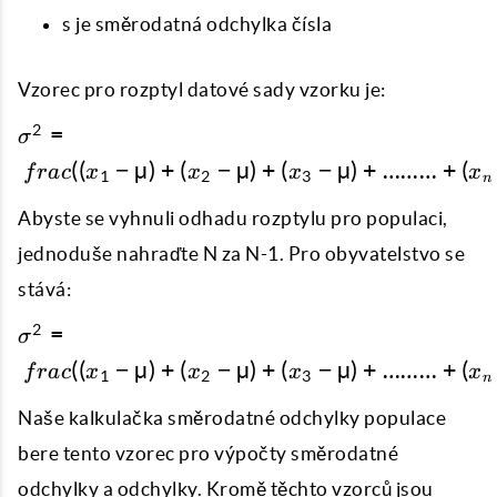
+
s je směrodatná odchylka čísla
(x_n-
µ)) ^
2} {N}}
Vzorec pro rozptyl datové sady vzorku je:
σ ^ 2
2
=
σ
= {\
((
−
µ
)
+
(
−
µ
)
+
(
−
µ
)
+
………
+
(
f
r
a
c
x
x
x
x
1
2
3
n
frac
{((x_1-
Abyste se vyhnuli odhadu rozptylu pro populaci,
µ) +
jednoduše nahraďte N za N-1. Pro obyvatelstvo se
(x_2-
µ) +
stává:
(x_3-
σ ^ 2
2
=
σ
µ) +
= {\
((
−
µ
)
+
(
−
µ
)
+
(
−
µ
)
+
………
+
(
………
f
r
a
c
x
x
x
x
1
2
3
n
frac
+
{((x_1-
Naše kalkulačka směrodatné odchylky populace
(x_n-
µ) +
µ)) ^
bere tento vzorec pro výpočty směrodatné
(x_2-
2} {N-
µ) +
odchylky a odchylky. Kromě těchto vzorců jsou