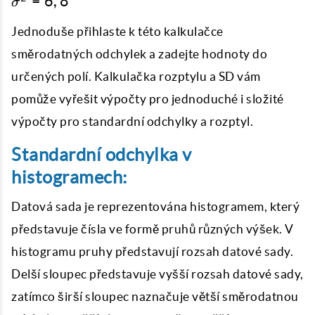
=
6
,
8
{\
σ
{4 +
2 =
frac
1 +
6,8
Jednoduše přihlaste k této kalkulačce
{34}
16
{5}}
směrodatných odchylek a zadejte hodnoty do
+ 4
+ 9
určených polí. Kalkulačka rozptylu a SD vám
+ 0}
pomůže vyřešit výpočty pro jednoduché i složité
{6-
výpočty pro standardní odchylky a rozptyl.
1}}
Standardní odchylka v
histogramech:
Datová sada je reprezentována histogramem, který
představuje čísla ve formě pruhů různých výšek. V
histogramu pruhy představují rozsah datové sady.
Delší sloupec představuje vyšší rozsah datové sady,
zatímco širší sloupec naznačuje větší směrodatnou