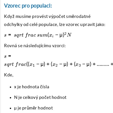
{((x_1-
Vzorec pro populaci:
µ) ^
µ) +
2}}
(x_2-
Když musíme provést výpočet směrodatné
{N-
µ) +
1}}
odchylky od celé populace, lze vzorec upravit jako:
(x_3-
µ) +
s = \
2
=
(
−
µ
)
s
s
q
r
t
f
r
a
c
s
u
m
x
N
i
………
sqrt
+
{\
Rovná se následujícímu vzorci:
(x_n-
frac
s = \
=
s
µ)) ^
{\
sqrt {\
2} {N-
((
−
µ
)
+
(
−
µ
)
+
(
−
µ
)
+
………
sum
s
q
r
t
f
r
a
c
x
x
x
1
2
3
frac
1}}
{(x_i-
{((x_1-
Kde,
µ) ^
µ) +
2}}
(x_2-
x je hodnota čísla
{N}}
µ) +
(x_3-
N je celkový počet hodnot
µ) +
µ je průměr hodnot
………