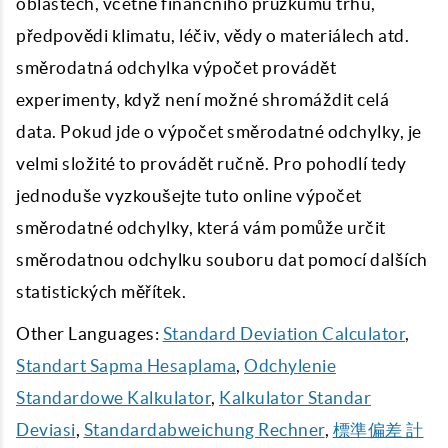
oblastech, včetně finančního průzkumu trhu,
předpovědi klimatu, léčiv, vědy o materiálech atd.
směrodatná odchylka výpočet provádět
experimenty, když není možné shromáždit celá
data. Pokud jde o výpočet směrodatné odchylky, je
velmi složité to provádět ručně. Pro pohodlí tedy
jednoduše vyzkoušejte tuto online výpočet
směrodatné odchylky, která vám pomůže určit
směrodatnou odchylku souboru dat pomocí dalších
statistických měřítek.
Other Languages:
Standard Deviation Calculator
,
Standart Sapma Hesaplama
,
Odchylenie
Standardowe Kalkulator
,
Kalkulator Standar
Deviasi
,
Standardabweichung Rechner
,
標準偏差 計