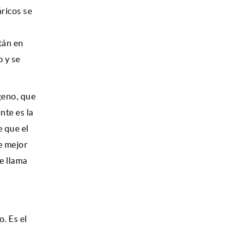
áricos se
tán en
o y se
geno, que
nte es la
e que el
e mejor
e llama
. Es el