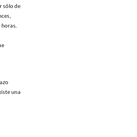
r sólo de
nces,
 horas.
ue
razo
xiste una