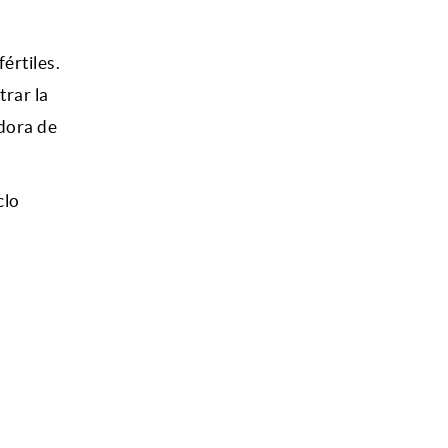
értiles.
trar la
dora de
clo