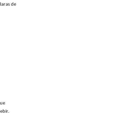
claras de
que
ebir.