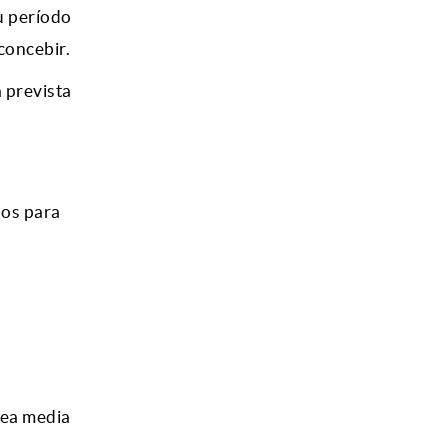
u período
concebir.
 prevista
sos para
útea media