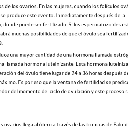
s de los ovarios. En las mujeres, cuando los folículos ov
, se produce este evento. Inmediatamente después de la
o, donde puede ser fertilizado. Si los espermatozoides es
habrá muchas posibilidades de que el óvulo sea fertilizad
é.
roduce una mayor cantidad de una hormona llamada estró
a llamada hormona luteinizante. Esta hormona luteiniza
iberación del óvulo tiene lugar de 24 a 36 horas después d
máximo. Es por eso que la ventana de fertilidad se predic
edor del momento del ciclo de ovulación y este proceso s
s ovarios llega al útero a través de las trompas de Falopio