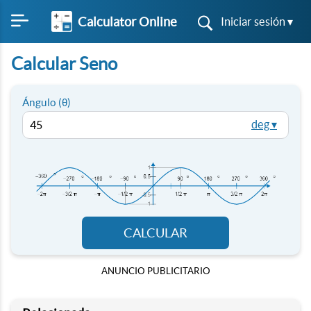
Calculator Online
Iniciar sesión ▾
Calcular Seno
Ángulo (θ)
deg ▾
CALCULAR
ANUNCIO PUBLICITARIO