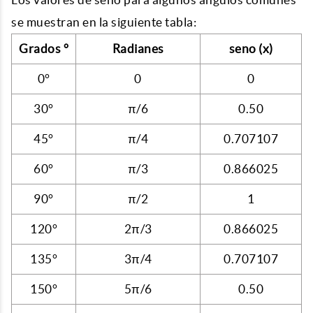
se muestran en la siguiente tabla:
Grados °
Radianes
seno (x)
0°
0
0
30°
π/6
0.50
45°
π/4
0.707107
60°
π/3
0.866025
90°
π/2
1
120°
2π/3
0.866025
135°
3π/4
0.707107
150°
5π/6
0.50