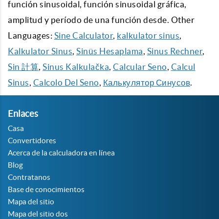
función sinusoidal, función sinusoidal gráfica,
amplitud y período de una función desde. Other
Languages:
Sine Calculator
,
kalkulator sinus
,
Kalkulator Sinus
,
Sinüs Hesaplama
,
Sinus Rechner
,
Sin 計算
,
Sinus Kalkulačka
,
Calcular Seno
,
Calcul
Sinus
,
Calcolo Del Seno
,
Калькулятор Синусов
.
Enlaces
Casa
Convertidores
Acerca de la calculadora en línea
Blog
Contratanos
Base de conocimientos
Mapa del sitio
Mapa del sitio dos