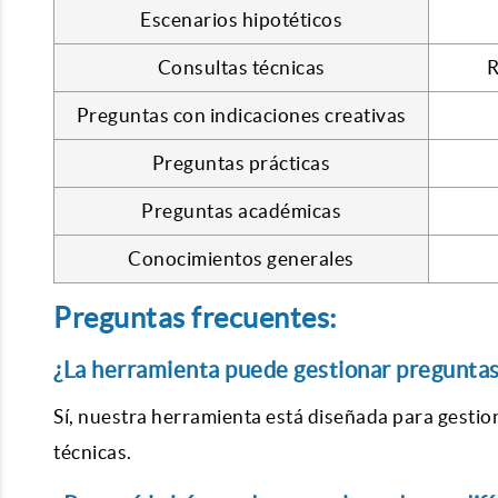
Escenarios hipotéticos
Consultas técnicas
R
Preguntas con indicaciones creativas
Preguntas prácticas
Preguntas académicas
Conocimientos generales
Preguntas frecuentes:
¿La herramienta puede gestionar preguntas
Sí, nuestra herramienta está diseñada para gesti
técnicas.