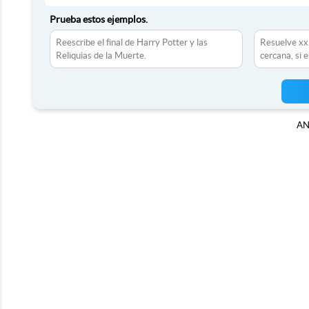
Prueba estos ejemplos.
Reescribe el final de Harry Potter y las
Resuelve xx
Reliquias de la Muerte.
cercana, si 
AN