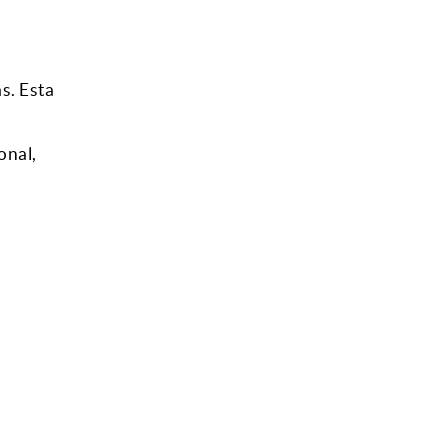
s. Esta
onal,