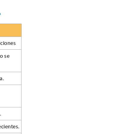
?
iciones
o se
a.
.
cientes.