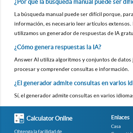
¿Por qué la búsqueda manual puede ser difíc
La búsqueda manual puede ser difícil porque, para
información, es necesario leer artículos extensos.
utilizamos un generador de respuestas de IA gratu
¿Cómo genera respuestas la IA?
Answer AI utiliza algoritmos y conjuntos de datos
procesar y comprender consultas e información.
¿El generador admite consultas en varios i
Sí, el generador admite consultas en varios idioma
Enlaces
Calculator Online
Casa
Obtenga la facilidad de