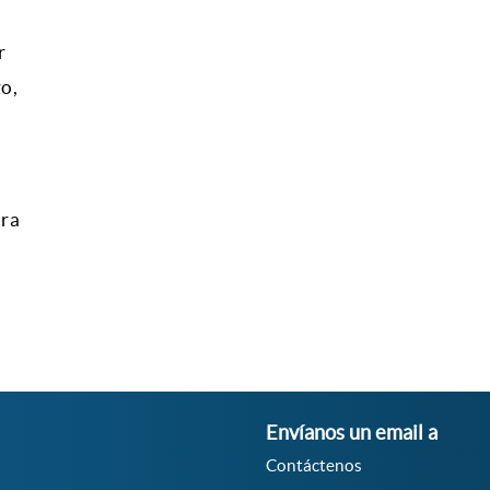
r
zo,
ara
Envíanos un email a
Contáctenos