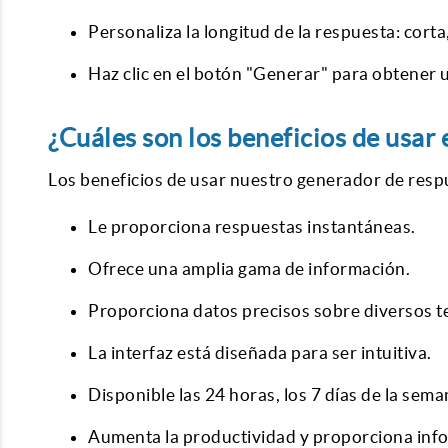
Personaliza la longitud de la respuesta: corta
Haz clic en el botón "Generar" para obtener 
¿Cuáles son los beneficios de usar
Los beneficios de usar nuestro generador de respu
Le proporciona respuestas instantáneas.
Ofrece una amplia gama de información.
Proporciona datos precisos sobre diversos t
La interfaz está diseñada para ser intuitiva.
Disponible las 24 horas, los 7 días de la sema
Aumenta la productividad y proporciona info