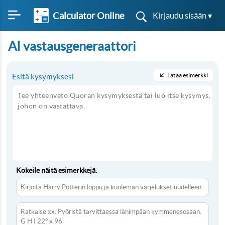
Calculator Online
Kirjaudu sisään ▾
AI vastausgeneraattori
Lataa esimerkki
Esitä kysymyksesi
Kokeile näitä esimerkkejä.
Kirjoita Harry Potterin loppu ja kuoleman varjelukset uudelleen.
Ratkaise xx. Pyöristä tarvittaessa lähimpään kymmenesosaan.
G H I 22° x 96