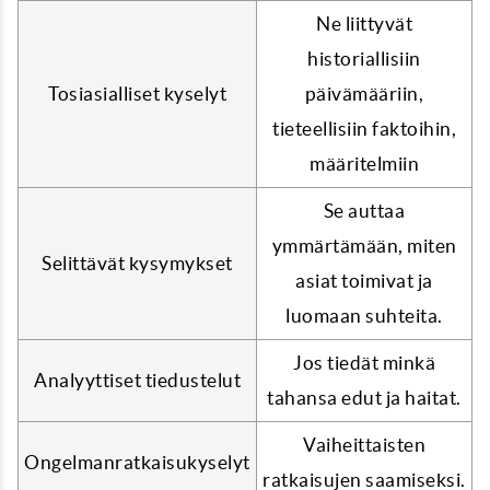
Ne liittyvät
historiallisiin
Tosiasialliset kyselyt
päivämääriin,
tieteellisiin faktoihin,
määritelmiin
Se auttaa
ymmärtämään, miten
Selittävät kysymykset
asiat toimivat ja
luomaan suhteita.
Jos tiedät minkä
Analyyttiset tiedustelut
tahansa edut ja haitat.
Vaiheittaisten
Ongelmanratkaisukyselyt
ratkaisujen saamiseksi.