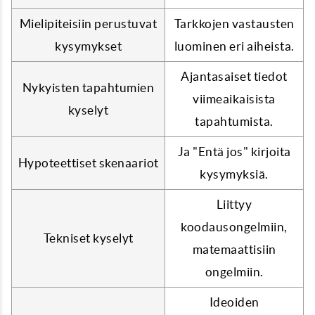
Mielipiteisiin perustuvat
Tarkkojen vastausten
kysymykset
luominen eri aiheista.
Ajantasaiset tiedot
Nykyisten tapahtumien
viimeaikaisista
kyselyt
tapahtumista.
Ja "Entä jos" kirjoita
Hypoteettiset skenaariot
kysymyksiä.
Liittyy
koodausongelmiin,
Tekniset kyselyt
matemaattisiin
ongelmiin.
Ideoiden