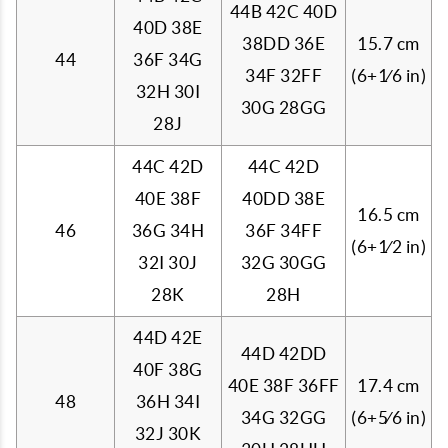
44B 42C 40D
40D 38E
38DD 36E
15.7 cm
44
36F 34G
34F 32FF
(6+
1
⁄
6
in)
32H 30I
30G 28GG
28J
44C 42D
44C 42D
40E 38F
40DD 38E
16.5 cm
46
36G 34H
36F 34FF
(6+
1
⁄
2
in)
32I 30J
32G 30GG
28K
28H
44D 42E
44D 42DD
40F 38G
40E 38F 36FF
17.4 cm
48
36H 34I
34G 32GG
(6+
5
⁄
6
in)
32J 30K