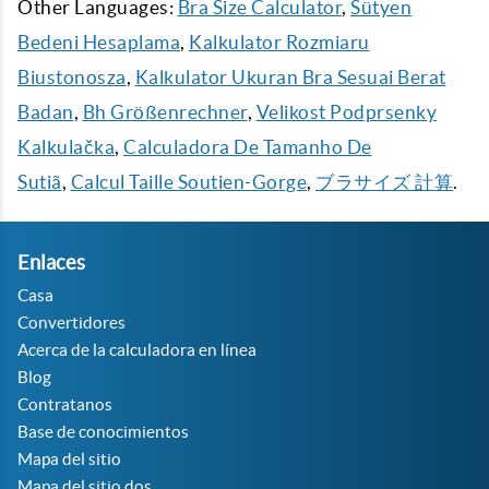
Other Languages:
Bra Size Calculator
,
Sütyen
Bedeni Hesaplama
,
Kalkulator Rozmiaru
Biustonosza
,
Kalkulator Ukuran Bra Sesuai Berat
Badan
,
Bh Größenrechner
,
Velikost Podprsenky
Kalkulačka
,
Calculadora De Tamanho De
Sutiã
,
Calcul Taille Soutien-Gorge
,
ブラサイズ 計算
.
Enlaces
Casa
Convertidores
Acerca de la calculadora en línea
Blog
Contratanos
Base de conocimientos
Mapa del sitio
Mapa del sitio dos