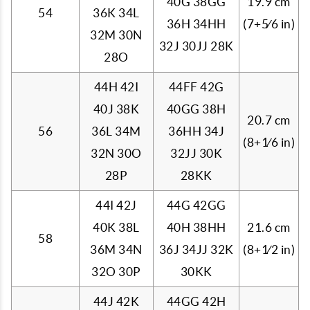
40G 38GG
19.9 cm
54
36K 34L
36H 34HH
(7+
5
⁄
6
in)
32M 30N
32J 30JJ 28K
28O
44H 42I
44FF 42G
40J 38K
40GG 38H
20.7 cm
56
36L 34M
36HH 34J
(8+
1
⁄
6
in)
32N 30O
32JJ 30K
28P
28KK
44I 42J
44G 42GG
40K 38L
40H 38HH
21.6 cm
58
36M 34N
36J 34JJ 32K
(8+
1
⁄
2
in)
32O 30P
30KK
44J 42K
44GG 42H