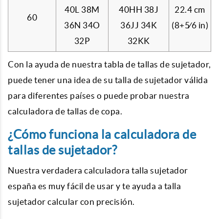
40L 38M
40HH 38J
22.4 cm
60
36N 34O
36JJ 34K
(8+
5
⁄
6
in)
32P
32KK
Con la ayuda de nuestra tabla de tallas de sujetador,
puede tener una idea de su talla de sujetador válida
para diferentes países o puede probar nuestra
calculadora de tallas de copa.
¿Cómo funciona la calculadora de
tallas de sujetador?
Nuestra verdadera
calculadora
talla sujetador
españa
es muy fácil de usar y te ayuda a
talla
sujetador calcular
con precisión.