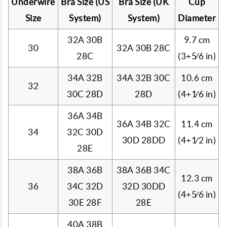
Underwire
Bra Size (US
Bra Size (UK
Cup
Size
System)
System)
Diameter
32A 30B
9.7 cm
30
32A 30B 28C
28C
(3+
5
⁄
6
in)
34A 32B
34A 32B 30C
10.6 cm
32
30C 28D
28D
(4+
1
⁄
6
in)
36A 34B
36A 34B 32C
11.4 cm
34
32C 30D
30D 28DD
(4+
1
⁄
2
in)
28E
38A 36B
38A 36B 34C
12.3 cm
36
34C 32D
32D 30DD
(4+
5
⁄
6
in)
30E 28F
28E
40A 38B