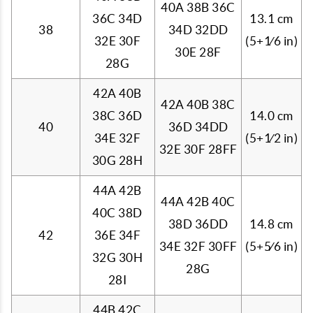
40A 38B 36C
36C 34D
13.1 cm
38
34D 32DD
32E 30F
(5+
1
⁄
6
in)
30E 28F
28G
42A 40B
42A 40B 38C
38C 36D
14.0 cm
40
36D 34DD
34E 32F
(5+
1
⁄
2
in)
32E 30F 28FF
30G 28H
44A 42B
44A 42B 40C
40C 38D
38D 36DD
14.8 cm
42
36E 34F
34E 32F 30FF
(5+
5
⁄
6
in)
32G 30H
28G
28I
44B 42C