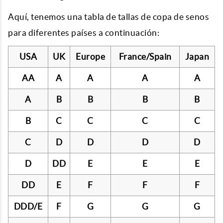
Aquí, tenemos una tabla de tallas de copa de senos
para diferentes países a continuación:
USA
UK
Europe
France/Spain
Japan
AA
A
A
A
A
A
B
B
B
B
B
C
C
C
C
C
D
D
D
D
D
DD
E
E
E
DD
E
F
F
F
DDD/E
F
G
G
G