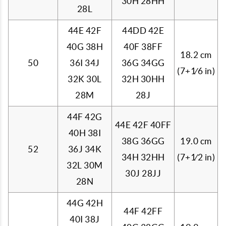
30H 28HH
28L
44E 42F
44DD 42E
40G 38H
40F 38FF
18.2 cm
50
36I 34J
36G 34GG
(7+
1
⁄
6
in)
32K 30L
32H 30HH
28M
28J
44F 42G
44E 42F 40FF
40H 38I
38G 36GG
19.0 cm
52
36J 34K
34H 32HH
(7+
1
⁄
2
in)
32L 30M
30J 28JJ
28N
44G 42H
44F 42FF
40I 38J