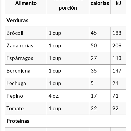
Alimento
calorías
kJ
porción
Verduras
Brócoli
1 cup
45
188
Zanahorias
1 cup
50
209
Espárragos
1 cup
27
113
Berenjena
1 cup
35
147
Lechuga
1 cup
5
21
Pepino
4 oz.
17
71
Tomate
1 cup
22
92
Proteínas