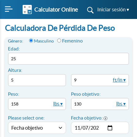
Calculator Online
Iniciar sesión ▾
Calculadora De Pérdida De Peso
Femenino
Género:
Masculino
Edad:
Altura:
ft/in ▾
Peso:
Peso objetivo:
lbs ▾
lbs ▾
Please select one:
Fecha objetivo: