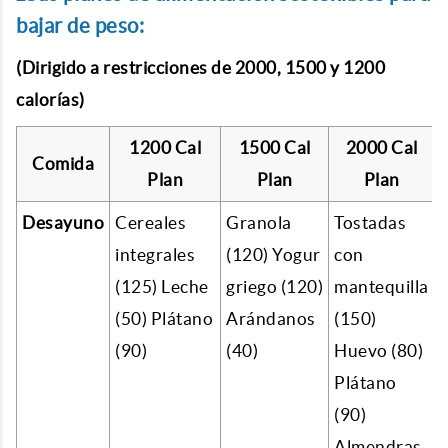
bajar de peso:
(Dirigido a restricciones de 2000, 1500 y 1200
calorías)
1200 Cal
1500 Cal
2000 Cal
Comida
Plan
Plan
Plan
Desayuno
Cereales
Granola
Tostadas
integrales
(120) Yogur
con
(125) Leche
griego (120)
mantequilla
(50) Plátano
Arándanos
(150)
(90)
(40)
Huevo (80)
Plátano
(90)
Almendras