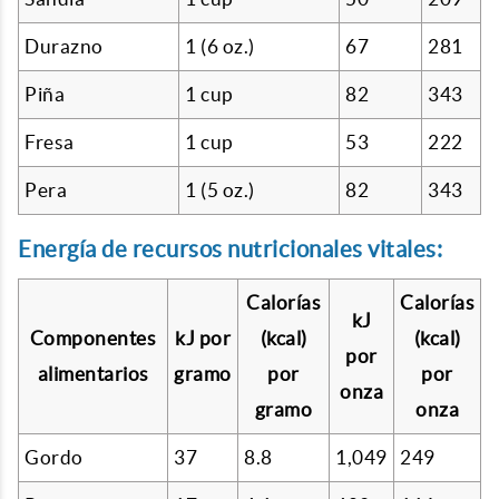
Durazno
1 (6 oz.)
67
281
Piña
1 cup
82
343
Fresa
1 cup
53
222
Pera
1 (5 oz.)
82
343
Energía de recursos nutricionales vitales:
Calorías
Calorías
kJ
Componentes
kJ por
(kcal)
(kcal)
por
alimentarios
gramo
por
por
onza
gramo
onza
Gordo
37
8.8
1,049
249