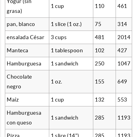
Yogur (sin
1 cup
110
461
grasa)
pan, blanco
1 slice (1 oz.)
75
314
ensalada César
3 cups
481
2014
Manteca
1 tablespoon
102
427
Hamburguesa
1 sandwich
250
1047
Chocolate
1 oz.
155
649
negro
Maíz
1 cup
132
553
Hamburguesa
1 sandwich
285
1193
con queso
Pizza
1 slice (14")
285
1193