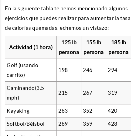
En la siguiente tabla te hemos mencionado algunos
ejercicios que puedes realizar para aumentar la tasa
de calorías quemadas, echemos un vistazo:
125 lb
155 lb
185 lb
Actividad (1 hora)
persona
persona
persona
Golf (usando
198
246
294
carrito)
Caminando(3.5
215
267
319
mph)
Kayaking
283
352
420
Softbol/Béisbol
289
359
428