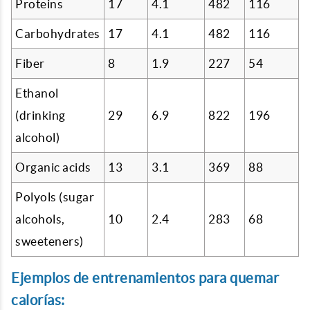
Proteins
17
4.1
482
116
Carbohydrates
17
4.1
482
116
Fiber
8
1.9
227
54
Ethanol
(drinking
29
6.9
822
196
alcohol)
Organic acids
13
3.1
369
88
Polyols (sugar
alcohols,
10
2.4
283
68
sweeteners)
Ejemplos de entrenamientos para quemar
calorías: