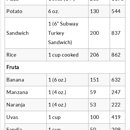
Potato
6 oz.
130
544
1 (6" Subway
Sandwich
Turkey
200
837
Sandwich)
Rice
1 cup cooked
206
862
Fruta
Banana
1 (6 oz.)
151
632
Manzana
1 (4 oz.)
59
247
Naranja
1 (4 oz.)
53
222
Uvas
1 cup
100
419
Sandía
1 cup
50
209