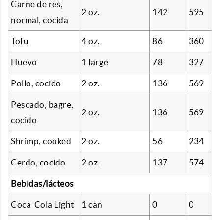
Carne de res,
2 oz.
142
595
normal, cocida
Tofu
4 oz.
86
360
Huevo
1 large
78
327
Pollo, cocido
2 oz.
136
569
Pescado, bagre,
2 oz.
136
569
cocido
Shrimp, cooked
2 oz.
56
234
Cerdo, cocido
2 oz.
137
574
Bebidas/lácteos
Coca-Cola Light
1 can
0
0