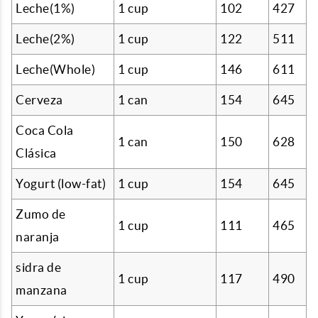
Leche(1%)
1 cup
102
427
Leche(2%)
1 cup
122
511
Leche(Whole)
1 cup
146
611
Cerveza
1 can
154
645
Coca Cola
1 can
150
628
Clásica
Yogurt (low-fat)
1 cup
154
645
Zumo de
1 cup
111
465
naranja
sidra de
1 cup
117
490
manzana