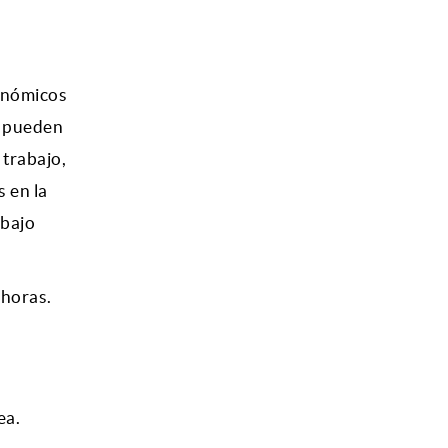
conómicos
o pueden
 trabajo,
 en la
abajo
 horas.
ea.