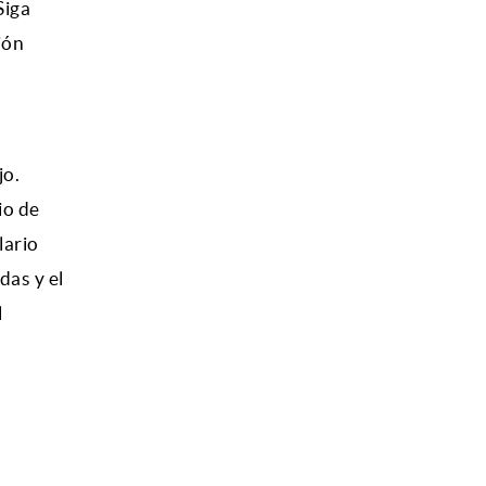
Siga
ión
jo.
io de
lario
das y el
l