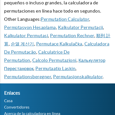
pequeños o incluso grandes, la calculadora de
permutaciones en línea hace todo en segundos.
Other Languages:
Permutation Calculator
,
Permütasyon Hesaplama
,
Kalkulator Permutacji
,
Kalkulator Permutasi
,
Permutation Rechner
,
順列 計
算
,
순열 계산기
,
Permutace Kalkulačka
,
Calculadora
De Permutação
,
Calculatrice De
Permutation
,
Calcolo Permutazioni
,
Калькулятор
Перестановок
,
Permutaatio Laskin
,
Permutationsberegner
,
Permutasjonskalkulator
.
Enlaces
Casa
Convertidores
Acerca de la calculadora en línea