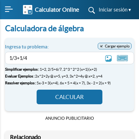
Calculator Online
Iniciar sesión ▾
Calculadora de álgebra
Ingresa tu problema:
Cargar ejemplo
Simplificar ejemplos :
1+2,
2/5+6/7,
2^3 * 2^2
(x+1)(x+2)
Evaluar Ejemplos :
2x^2+2y @ x=5, y=3,
3x^2+4y @ x=2, y=4
Resolver ejemplos :
5x-3 = 3(x+4),
6x + 5 = 4(x + 7),
3x - 2 = 2(x + 9)
CALCULAR
ANUNCIO PUBLICITARIO
Relacionado