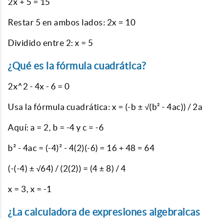
2x + 5 = 15
Restar 5 en ambos lados: 2x = 10
Dividido entre 2: x = 5
¿Qué es la fórmula cuadrática?
2x^2 - 4x - 6 = 0
Usa la fórmula cuadrática: x = (-b ± √(b² - 4ac)) / 2a
Aquí: a = 2, b = -4 y c = -6
b² - 4ac = (-4)² - 4(2)(-6) = 16 + 48 = 64
(-(-4) ± √64) / (2(2)) = (4 ± 8) / 4
x = 3, x = -1
¿La calculadora de expresiones algebraicas