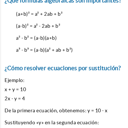
¿Qué fórmulas algebraicas son importantes?
(a+b)² = a² + 2ab + b²
(a-b)² = a² - 2ab + b²
a² - b² = (a-b)(a+b)
a³ - b³ = (a-b)(a² + ab + b²)
¿Cómo resolver ecuaciones por sustitución?
Ejemplo:
x + y = 10
2x - y = 4
De la primera ecuación, obtenemos: y = 10 - x
Sustituyendo «y» en la segunda ecuación: