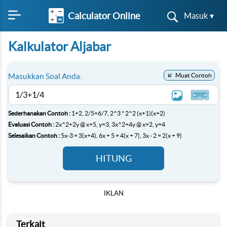
Calculator Online
Masuk ▾
Kalkulator Aljabar
Masukkan Soal Anda:
Muat Contoh
Sederhanakan Contoh :
1+2,
2/5+6/7,
2^3 * 2^2
(x+1)(x+2)
Evaluasi Contoh :
2x^2+2y @ x=5, y=3,
3x^2+4y @ x=2, y=4
Selesaikan Contoh :
5x-3 = 3(x+4),
6x + 5 = 4(x + 7),
3x - 2 = 2(x + 9)
HITUNG
IKLAN
Terkait