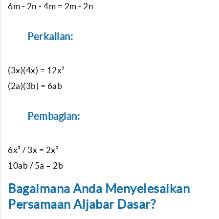
6m - 2n - 4m = 2m - 2n
Perkalian:
(3x)(4x) = 12x²
(2a)(3b) = 6ab
Pembagian:
6x³ / 3x = 2x²
10ab / 5a = 2b
Bagaimana Anda Menyelesaikan
Persamaan Aljabar Dasar?