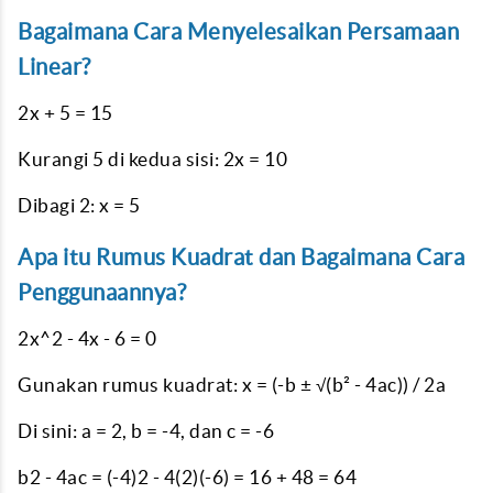
Bagaimana Cara Menyelesaikan Persamaan
Linear?
2x + 5 = 15
Kurangi 5 di kedua sisi: 2x = 10
Dibagi 2: x = 5
Apa itu Rumus Kuadrat dan Bagaimana Cara
Penggunaannya?
2x^2 - 4x - 6 = 0
Gunakan rumus kuadrat: x = (-b ± √(b² - 4ac)) / 2a
Di sini: a = 2, b = -4, dan c = -6
b2 - 4ac = (-4)2 - 4(2)(-6) = 16 + 48 = 64