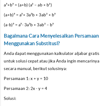
a³+b³ = (a+b) (a² – ab + b²)
(a+b)³ = a³+ 3a²b + 3ab² + b³
(a-b)³ = a³- 3a²b + 3ab² – b³
Bagaimana Cara Menyelesaikan Persamaan
Menggunakan Substitusi?
Anda dapat menggunakan kalkulator aljabar gratis
untuk solusi cepat atau jika Anda ingin mencarinya
secara manual, berikut solusinya:
Persamaan 1: x + y = 10
Persamaan 2: 2x - y = 4
Solusi: