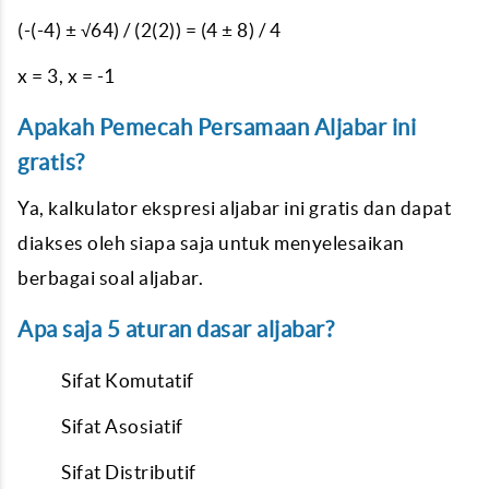
(-(-4) ± √64) / (2(2)) = (4 ± 8) / 4
x = 3, x = -1
Apakah Pemecah Persamaan Aljabar ini
gratis?
Ya, kalkulator ekspresi aljabar ini gratis dan dapat
diakses oleh siapa saja untuk menyelesaikan
berbagai soal aljabar.
Apa saja 5 aturan dasar aljabar?
Sifat Komutatif
Sifat Asosiatif
Sifat Distributif