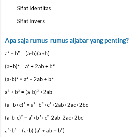
Sifat Identitas
Sifat Invers
Apa saja rumus-rumus aljabar yang penting?
a² – b² = (a-b)(a+b)
(a+b)² = a² + 2ab + b²
(a-b)² = a² – 2ab + b²
a² + b² = (a-b)² +2ab
(a+b+c)² = a²+b²+c²+2ab+2ac+2bc
(a-b-c)² = a²+b²+c²-2ab-2ac+2bc
a³-b³ = (a-b) (a² + ab + b²)