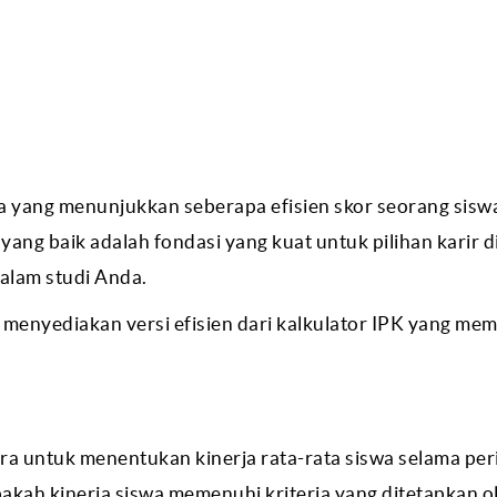
a yang menunjukkan seberapa efisien skor seorang siswa
i yang baik adalah fondasi yang kuat untuk pilihan karir 
alam studi Anda.
ne menyediakan versi efisien dari kalkulator IPK yang me
ara untuk menentukan kinerja rata-rata siswa selama pe
pakah kinerja siswa memenuhi kriteria yang ditetapkan o