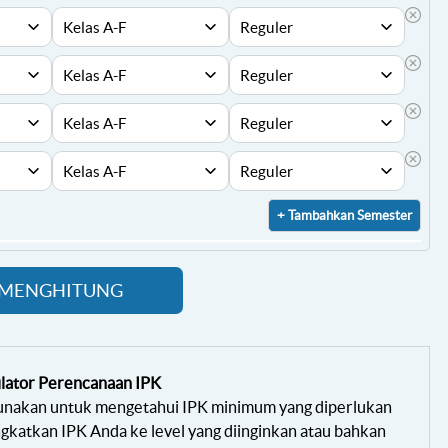
+ Tambahkan Semester
MENGHITUNG
lator Perencanaan IPK
gunakan untuk mengetahui IPK minimum yang diperlukan
katkan IPK Anda ke level yang diinginkan atau bahkan