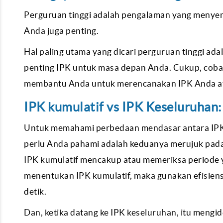
Perguruan tinggi adalah pengalaman yang menyena
Anda juga penting.
Hal paling utama yang dicari perguruan tinggi ad
penting IPK untuk masa depan Anda. Cukup, coba 
membantu Anda untuk merencanakan IPK Anda ata
IPK kumulatif vs IPK Keseluruhan:
Untuk memahami perbedaan mendasar antara IPK 
perlu Anda pahami adalah keduanya merujuk pada
IPK kumulatif mencakup atau memeriksa periode yan
menentukan IPK kumulatif, maka gunakan efisiens
detik.
Dan, ketika datang ke IPK keseluruhan, itu mengide