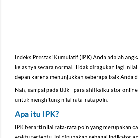
Indeks Prestasi Kumulatif (IPK) Anda adalah angk
kelasnya secara normal. Tidak diragukan lagi, nila
depan karena menunjukkan seberapa baik Anda d
Nah, sampai pada titik - para ahli kalkulator onli
untuk menghitung nilai rata-rata poin.
Apa itu IPK?
IPK berarti nilai rata-rata poin yang merupakan c
waktu tertentu. Ini digunakan sebagai indikator a