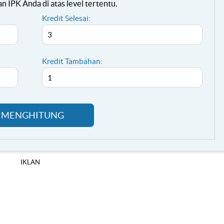
IPK Anda di atas level tertentu.
Kredit Selesai:
Kredit Tambahan:
MENGHITUNG
IKLAN