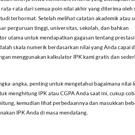
h rata-rata dari semua poin nilai akhir yang diterima oleh
udi terhormat. Setelah melihat catatan akademik atau s
esar perguruan tinggi, universitas, sekolah, dan bahkan
ktor utama untuk mendapatkan gagasan tentang prestasi
alah skala numerik berdasarkan nilai yang Anda capai d
ngan menggunakan kalkulator IPK kami gratis dan sede
 angka-angka, penting untuk mengetahui bagaimana nilai 
uk menghitung IPK atau CGPA Anda saat ini, cukup cob
 dihitung, kemudian lihat perbedaannya dan masukkan be
anakan IPK Anda di masa mendatang.