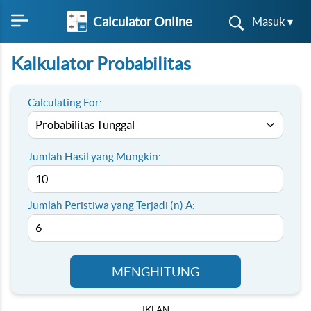
Calculator Online
Masuk ▾
Kalkulator Probabilitas
Calculating For:
Jumlah Hasil yang Mungkin:
Jumlah Peristiwa yang Terjadi (n) A:
MENGHITUNG
IKLAN