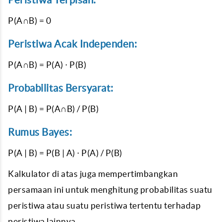
P(A∩B) = 0
Peristiwa Acak Independen:
P(A∩B) = P(A) ⋅ P(B)
Probabilitas Bersyarat:
P(A | B) = P(A∩B) / P(B)
Rumus Bayes:
P(A | B) = P(B | A) ⋅ P(A) / P(B)
Kalkulator di atas juga mempertimbangkan
persamaan ini untuk menghitung probabilitas suatu
peristiwa atau suatu peristiwa tertentu terhadap
peristiwa lainnya.