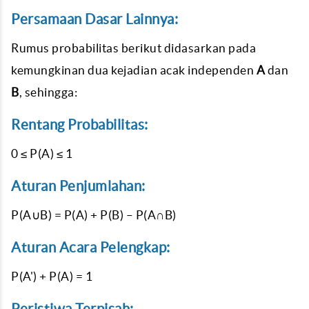
Persamaan Dasar Lainnya:
Rumus probabilitas berikut didasarkan pada
kemungkinan dua kejadian acak independen
A
dan
B
, sehingga:
Rentang Probabilitas:
0 ≤ P(A) ≤ 1
Aturan Penjumlahan:
P(A∪B) = P(A) + P(B) – P(A∩B)
Aturan Acara Pelengkap:
P(A') + P(A) = 1
Peristiwa Terpisah: