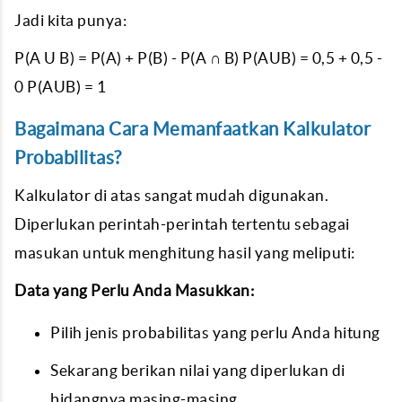
Jadi kita punya:
P(A U B) = P(A) + P(B) - P(A ∩ B) P(AUB) = 0,5 + 0,5 -
0 P(AUB) = 1
Bagaimana Cara Memanfaatkan Kalkulator
Probabilitas?
Kalkulator di atas sangat mudah digunakan.
Diperlukan perintah-perintah tertentu sebagai
masukan untuk menghitung hasil yang meliputi:
Data yang Perlu Anda Masukkan:
Pilih jenis probabilitas yang perlu Anda hitung
Sekarang berikan nilai yang diperlukan di
bidangnya masing-masing