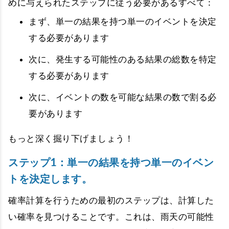
めに与えられたステップに従う必要があるすべて：
まず、単一の結果を持つ単一のイベントを決定
する必要があります
次に、発生する可能性のある結果の総数を特定
する必要があります
次に、イベントの数を可能な結果の数で割る必
要があります
もっと深く掘り下げましょう！
ステップ1：単一の結果を持つ単一のイベン
トを決定します。
確率計算を行うための最初のステップは、計算した
い確率を見つけることです。これは、雨天の可能性