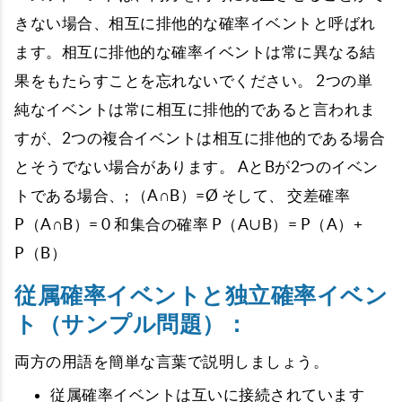
きない場合、相互に排他的な確率イベントと呼ばれ
ます。相互に排他的な確率イベントは常に異なる結
果をもたらすことを忘れないでください。 2つの単
純なイベントは常に相互に排他的であると言われま
すが、2つの複合イベントは相互に排他的である場合
とそうでない場合があります。 AとBが2つのイベン
トである場合、; （A∩B）=Ø そして、 交差確率
P（A∩B）= 0 和集合の確率 P（A∪B）= P（A）+
P（B）
従属確率イベントと独立確率イベン
ト（サンプル問題）：
両方の用語を簡単な言葉で説明しましょう。
従属確率イベントは互いに接続されています