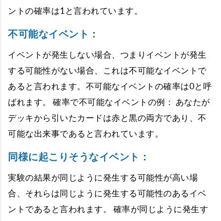
ントの確率は1と言われています。
不可能なイベント：
イベントが発生しない場合、つまりイベントが発生
する可能性がない場合、これは不可能なイベントで
あると言われます。不可能なイベントの確率は0と呼
ばれます。 確率で不可能なイベントの例： あなたが
デッキから引いたカードは赤と黒の両方であり、不
可能な出来事であると言われています。
同様に起こりそうなイベント：
実験の結果が同じように発生する可能性が高い場
合、それらは同じように発生する可能性のあるイベ
ントであると言われます。 確率が同じように発生す