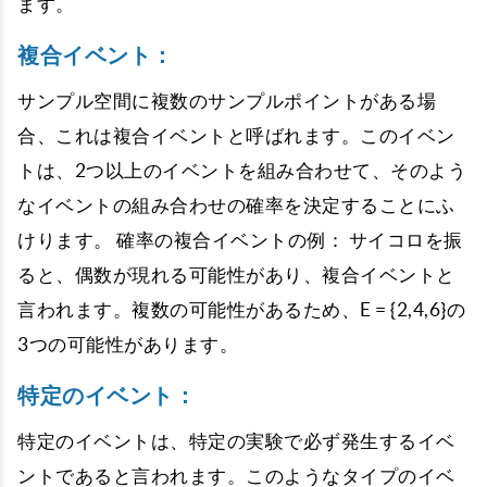
ます。
複合イベント：
サンプル空間に複数のサンプルポイントがある場
合、これは複合イベントと呼ばれます。このイベン
トは、2つ以上のイベントを組み合わせて、そのよう
なイベントの組み合わせの確率を決定することにふ
けります。 確率の複合イベントの例： サイコロを振
ると、偶数が現れる可能性があり、複合イベントと
言われます。複数の可能性があるため、E = {2,4,6}の
3つの可能性があります。
特定のイベント：
特定のイベントは、特定の実験で必ず発生するイベ
ントであると言われます。このようなタイプのイベ