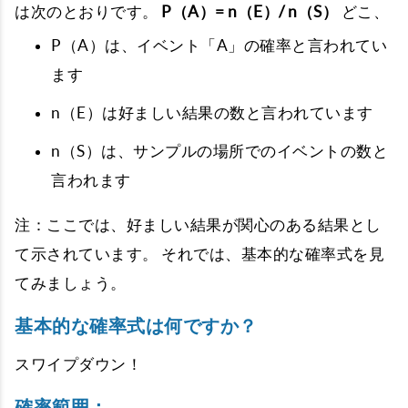
は次のとおりです。
P（A）= n（E）/ n（S）
どこ、
P（A）は、イベント「A」の確率と言われてい
ます
n（E）は好ましい結果の数と言われています
n（S）は、サンプルの場所でのイベントの数と
言われます
注：ここでは、好ましい結果が関心のある結果とし
て示されています。 それでは、基本的な確率式を見
てみましょう。
基本的な確率式は何ですか？
スワイプダウン！
確率範囲：