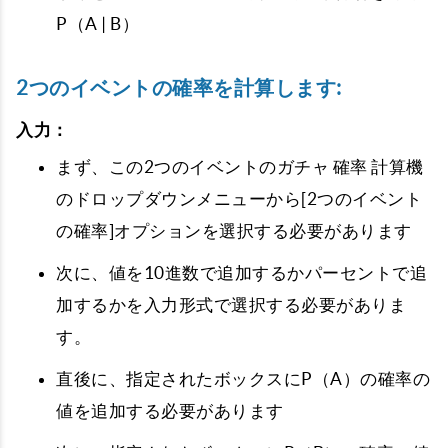
P（A | B）
2つのイベントの確率を計算します:
入力：
まず、この2つのイベントのガチャ 確率 計算機
のドロップダウンメニューから[2つのイベント
の確率]オプションを選択する必要があります
次に、値を10進数で追加するかパーセントで追
加するかを入力形式で選択する必要がありま
す。
直後に、指定されたボックスにP（A）の確率の
値を追加する必要があります