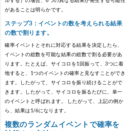
ルする）の場合、6つの異なる結果が発生する可能性
があることは明らかです。
ステップ3：イベントの数を考えられる結果
の数で割ります。
確率イベントとそれに対応する結果を決定したら、
イベントの総数を可能な結果の総数で割る必要があ
ります。たとえば、サイコロを1回振って、3つに着
地すると、1つのイベントの確率と見なすことができ
ます。したがって、サイコロを振り続けることがで
きます。したがって、サイコロを振るたびに、単一
のイベントと呼ばれます。 したがって、上記の例か
ら、結果は1/6になります。
複数のランダムイベントで確率を