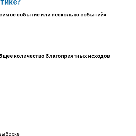
стике?
висимое событие или несколько событий»
 общее количество благоприятных исходов
 выборке