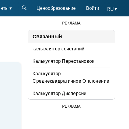
нты ▾
Ценообразование
Войти
RU ▾
РЕКЛАМА
Связанный
калькулятор сочетаний
Калькулятор Перестановок
Калькулятор
Среднеквадратичное Отклонение
Калькулятор Дисперсии
РЕКЛАМА