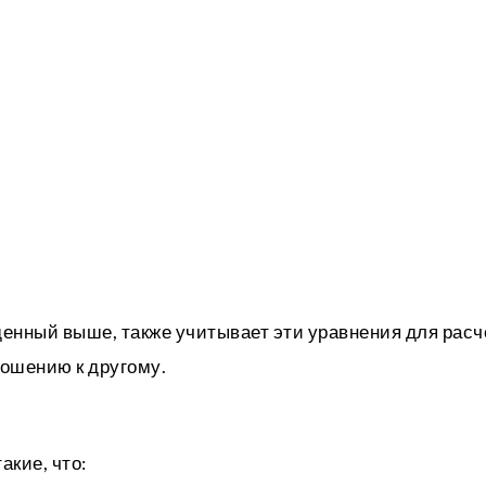
риведенный выше, также учитывает эти уравнения для расч
ношению к другому.
акие, что: