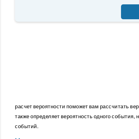
расчет вероятности
поможет вам рассчитать вер
также определяет вероятность одного события, 
событий.