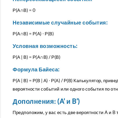
Р(А∩В) = 0
Независимые случайные события:
Р(А∩В) = Р(А) ⋅ Р(В)
Условная возможность:
Р(А | В) = Р(А∩В) / Р(В)
Формула Байеса:
Р(А | В) = Р(В | А) ⋅ Р(А) / Р(В) Калькулятор, п
вероятности событий или одного события по от
Дополнения: (A’ и B’)
Предположим, у вас есть две вероятности A и B т