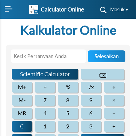
Calculator Online
Masuk ▾
Kalkulator Online
Selesaikan
Scientific Calculator
M+
±
%
√x
÷
M-
7
8
9
×
MR
4
5
6
–
C
1
2
3
+