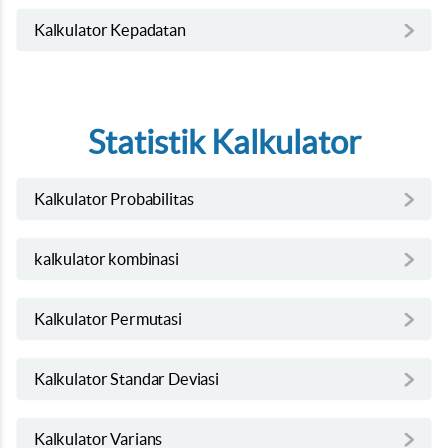
Kalkulator Kepadatan
Statistik Kalkulator
Kalkulator Probabilitas
kalkulator kombinasi
Kalkulator Permutasi
Kalkulator Standar Deviasi
Kalkulator Varians