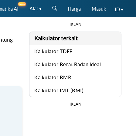
baru
Alat ▾
atika AI
Harga
Masuk
ID ▾
IKLAN
Kalkulator terkait
antung
Kalkulator TDEE
Kalkulator Berat Badan Ideal
Kalkulator BMR
Kalkulator IMT (BMI)
IKLAN