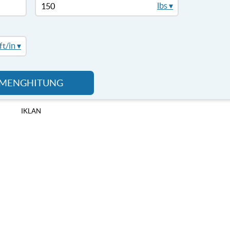
lbs ▾
ft/in ▾
MENGHITUNG
IKLAN