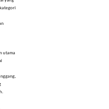
kategori
an
en utama
ai
inggang,
g
h.