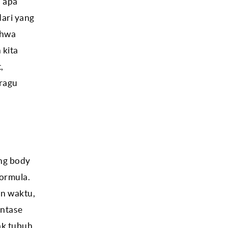
i apa
dari yang
ahwa
 kita
,
 ragu
ung body
formula.
n waktu,
entase
ak tubuh