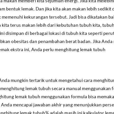
a makan memberi kita sejumlah energi. Jika kita melebih
m bentuk lemak. Dan jika kita akan makan lebih sedikit 
k memenuhi kekurangan tersebut. Jadi bisa dikatakan b
kita terus makan lebih dari kebutuhan tubuh kita, tubuh
 disimpan di berbagai lokasi di tubuh kita seperti perut
ebabkan obesitas dan penambahan berat badan. Jika Anda
mak ekstra ini, Anda perlu menghitung lemak tubuh
 Anda mungkin tertarik untuk mengetahui cara menghit
ara menghitung lemak tubuh secara manual menggunakan 
nghitung lemak tubuh menggunakan formula bisa memaka
m Anda mencapai jawaban akhir yang menunjukkan pers
nghitung lemak tubuh% adalah masih ini kalkulator lem