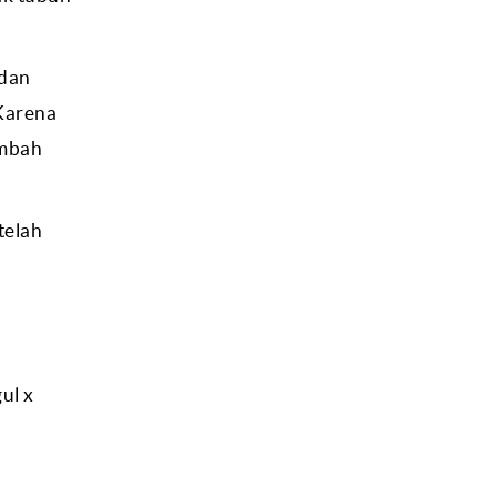
adan
 Karena
ambah
telah
ul x