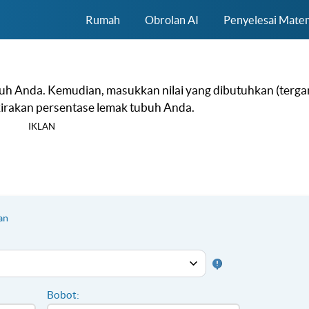
Rumah
Obrolan AI
Penyelesai Matem
buh Anda. Kemudian, masukkan nilai yang dibutuhkan (terg
rkirakan persentase lemak tubuh Anda.
IKLAN
an
Bobot: