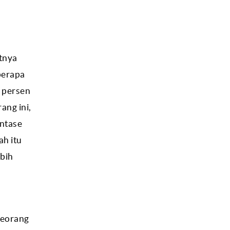
tnya
berapa
 persen
ang ini,
entase
ah itu
ebih
Seorang