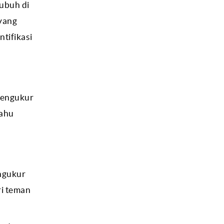
tubuh di
 yang
tifikasi
pengukur
tahu
engukur
ri teman