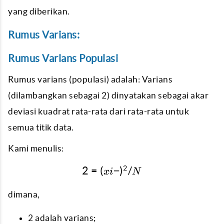
yang diberikan.
Rumus Varians:
Rumus Varians Populasi
Rumus varians (populasi) adalah: Varians
(dilambangkan sebagai 2) dinyatakan sebagai akar
deviasi kuadrat rata-rata dari rata-rata untuk
semua titik data.
Kami menulis:
2
2
=
(
2 = (xi - )^2 / N
−
)
/
x
i
N
dimana,
2 adalah varians;