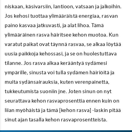
niskaan, käsivarsiin, lantioon, vatsaan ja jalkoihin.
Jos kehosi tuottaa ylimääräistä energiaa, rasvan
paino kasvaa jatkuvasti, ja alat lihoa. Tämä
ylimääräinen rasva häiritsee kehon muotoa. Kun
varatut paikat ovat täynnä rasvaa, se alkaa löytää
uusia paikkoja kehossasi, ja se on huolestuttava
tilanne. Jos rasva alkaa kerääntyä sydämesi
ympärille, sinusta voi tulla sydämen häiriöitä ja
muita sydänsairauksia, kuten verenpainetta,
tukkeutumista suoniin jne. Joten sinun on nyt
seurattava kehon rasvaprosenttia ennen kuin on
liian myöhäistä ja tämä [kehon rasva] -laskin pitää
sinut ajan tasalla kehon rasvaprosentteista.