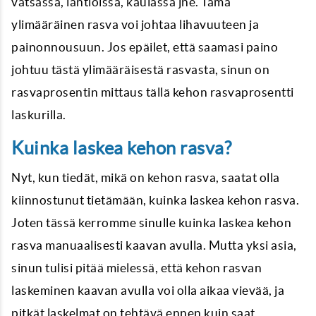
vatsassa, lantioissa, kaulassa jne. Tämä
ylimääräinen rasva voi johtaa lihavuuteen ja
painonnousuun. Jos epäilet, että saamasi paino
johtuu tästä ylimääräisestä rasvasta, sinun on
rasvaprosentin mittaus tällä kehon rasvaprosentti
laskurilla.
Kuinka laskea kehon rasva?
Nyt, kun tiedät, mikä on kehon rasva, saatat olla
kiinnostunut tietämään, kuinka laskea kehon rasva.
Joten tässä kerromme sinulle kuinka laskea kehon
rasva manuaalisesti kaavan avulla. Mutta yksi asia,
sinun tulisi pitää mielessä, että kehon rasvan
laskeminen kaavan avulla voi olla aikaa vievää, ja
pitkät laskelmat on tehtävä ennen kuin saat