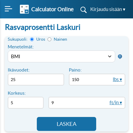
Calculator Online
Kirjaudu sisään ▾
Rasvaprosentti Laskuri
Sukupuoli:
Uros
Nainen
Menetelmät:
Ikävuodet:
Paino:
lbs ▾
Korkeus:
ft/in ▾
LASKEA