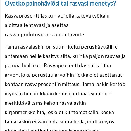
Ovatko painohäviösi tai rasvasi menetys?
Rasvaprosenttilaskuri voi olla kätevä työkalu
aloittaa tehtäväsi ja asettaa
rasvanpudotusoperaation tavoite
Tämä rasvalaskin on suunniteltu peruskäyttäjille
antamaan heille käsitys siitä, kuinka paljon rasvaa ja
painoa heillä on. Rasvaprosentti laskuri antaa
arvon, joka perustuu arvoihin, jotka olet asettanut
kohtaan rasvaprosentin mittaus. Tämä laskin kertoo
myös mihin luokkaan kehosi putoaa. Sinun on
merkittävä tämä kehon rasvalaskin
kirjanmerkkeihin, jos olet kuntomatkalla, koska
tämä laskin ei vain pidä sinua tiellä, mutta myös
pitää sinut motivoituneena ja energisenä.