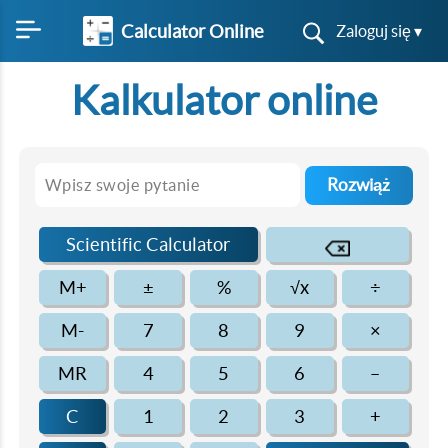
Calculator Online
Zaloguj się ▾
Kalkulator online
Rozwiąż
Scientific Calculator
M+
±
%
√x
÷
M-
7
8
9
×
MR
4
5
6
–
C
1
2
3
+