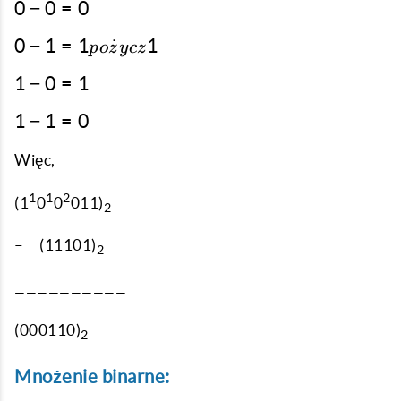
0
0
−
0
=
0
-
0 - 1 =
0
−
1
=
1
˙
1
0
p
o
z
ycz
1
=
1
1
−
0
=
1
pożycz
0
-
1
1
1
−
1
=
0
0
-
=
1
Więc,
1
=
1
1
2
(1
0
0
011)
0
2
– (11101)
2
——————————
(000110)
2
Mnożenie binarne: