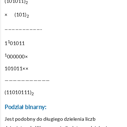
(101011)
1
2
× (101)
2
——————————–
1
1
01011
1
000000×
101011××
———————————
(11010111)
2
Podział binarny:
Jest podobny do długiego dzielenia liczb