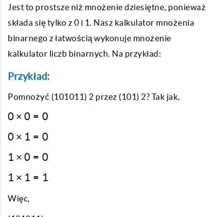
Jest to prostsze niż mnożenie dziesiętne, ponieważ
składa się tylko z 0 i 1. Nasz kalkulator mnożenia
binarnego z łatwością wykonuje mnożenie
kalkulator liczb binarnych. Na przykład:
Przykład:
Pomnożyć (101011) 2 przez (101) 2? Tak jak,
0
0
×
0
=
0
×
0
0
×
1
=
0
0
×
=
1
1
×
0
=
0
1
0
×
=
1
1
×
1
=
1
0
0
×
=
1
Więc,
0
=