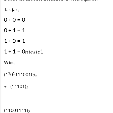
Tak jak,
0
0
+
0
=
0
+
0
0
+
1
=
1
0
+
=
1
1
+
0
=
1
1
0
+
=
1 + 1
1
+
1
=
0
1
0
ni
es
i
e
1
= 0
=
niesie
Więc,
1
1
1
1
(1
0
1110010)
2
+ (11101)
2
——————————
(11001111)
2