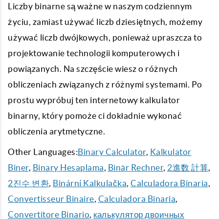
Liczby binarne są ważne w naszym codziennym
życiu, zamiast używać liczb dziesiętnych, możemy
używać liczb dwójkowych, ponieważ upraszcza to
projektowanie technologii komputerowych i
powiązanych. Na szczęście wiesz o różnych
obliczeniach związanych z różnymi systemami. Po
prostu wypróbuj ten internetowy kalkulator
binarny, który pomoże ci dokładnie wykonać
obliczenia arytmetyczne.
Other Languages:
Binary Calculator
,
Kalkulator
Biner
,
Binary Hesaplama
,
Binär Rechner
,
2進数 計算
,
2진수 변환
,
Binární Kalkulačka
,
Calculadora Binaria
,
Convertisseur Binaire
,
Calculadora Binaria
,
Convertitore Binario
,
калькулятор двоичных