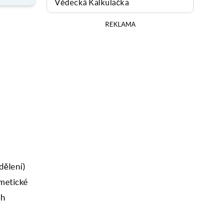
Vědecká Kalkulačka
REKLAMA
dělení)
tmetické
ch