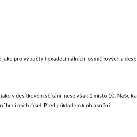
jné jako pro výpočty hexadecimálních, osmičkových a des
m jako v desítkovém sčítání, nese však 1 místo 10. Naše k
ání binárních čísel. Před příkladem k objasnění.