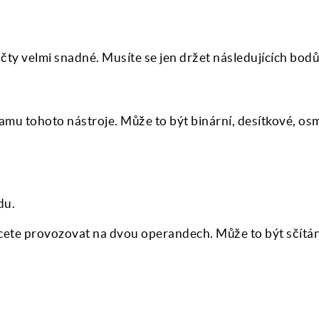
ty velmi snadné. Musíte se jen držet následujících bodů
namu tohoto nástroje. Může to být binární, desítkové, os
du.
hcete provozovat na dvou operandech. Může to být sčítán