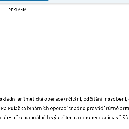
REKLAMA
ladní aritmetické operace (sčítání, odčítání, násobení, 
ne kalkulačka binárních operací snadno provádí různé ari
ěli přesně o manuálních výpočtech a mnohem zajímavější