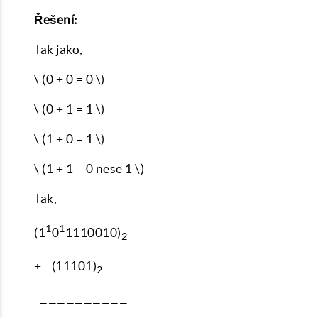
Řešení:
Tak jako,
\ (0 + 0 = 0 \)
\ (0 + 1 = 1 \)
\ (1 + 0 = 1 \)
\ (1 + 1 = 0 nese 1 \)
Tak,
1
1
(1
0
1110010)
2
+ (11101)
2
——————————