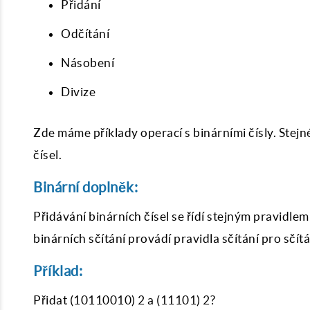
Přidání
Odčítání
Násobení
Divize
Zde máme příklady operací s binárními čísly. Ste
čísel.
Binární doplněk:
Přidávání binárních čísel se řídí stejným pravidle
binárních sčítání provádí pravidla sčítání pro sčít
Příklad:
Přidat (10110010) 2 a (11101) 2?