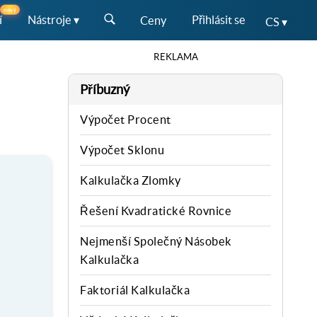
nový
í
Nástroje ▾
Přihlásit se
Ceny
CS ▾
REKLAMA
Příbuzný
Výpočet Procent
Výpočet Sklonu
Kalkulačka Zlomky
Řešení Kvadratické Rovnice
Nejmenší Společný Násobek
Kalkulačka
Faktoriál Kalkulačka