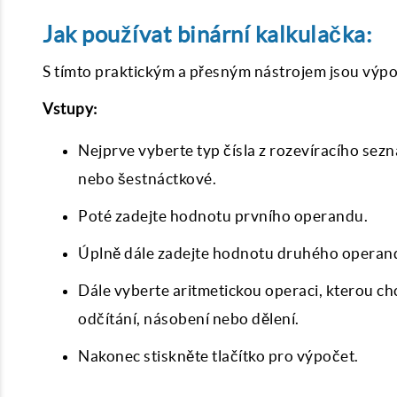
Jak používat binární kalkulačka:
S tímto praktickým a přesným nástrojem jsou výpoč
Vstupy:
Nejprve vyberte typ čísla z rozevíracího sez
nebo šestnáctkové.
Poté zadejte hodnotu prvního operandu.
Úplně dále zadejte hodnotu druhého operan
Dále vyberte aritmetickou operaci, kterou c
odčítání, násobení nebo dělení.
Nakonec stiskněte tlačítko pro výpočet.