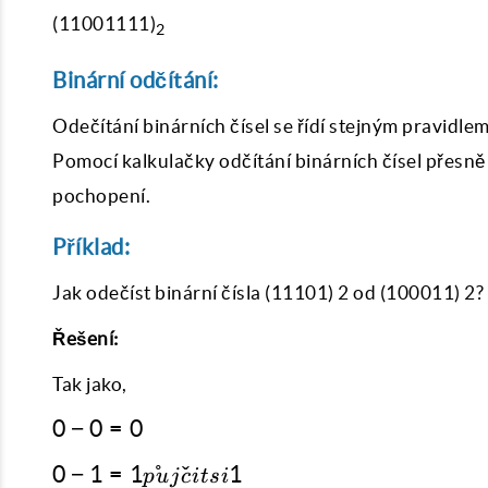
(11001111)
2
Binární odčítání:
Odečítání binárních čísel se řídí stejným pravidlem
Pomocí kalkulačky odčítání binárních čísel přesně 
pochopení.
Příklad:
Jak odečíst binární čísla (11101) 2 od (100011) 2?
Řešení:
Tak jako,
0
0
−
0
=
0
-
0 - 1
0
−
1
=
1
˚
ˇ
1
0
p
u
j
c
i
t
s
i