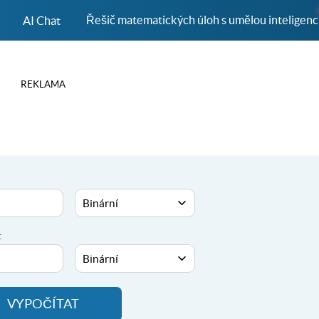
Řešič matematických úloh s umělou inteligenc
AI Chat
REKLAMA
:
VYPOČÍTAT