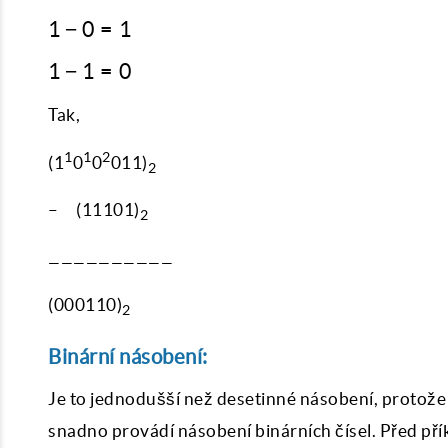
= 1
=
1
1
−
0
=
1
půjčit
0
-
si 1
1
1
−
1
=
0
0
-
=
1
Tak,
1
=
1
1
2
(1
0
0
011)
0
2
– (11101)
2
——————————
(000110)
2
Binární násobení:
Je to jednodušší než desetinné násobení, protože 
snadno provádí násobení binárních čísel. Před pří