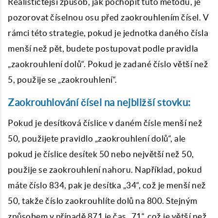
Realističtější způsob, jak pochopit tuto metodu, je
pozorovat číselnou osu před zaokrouhlením čísel. V
rámci této strategie, pokud je jednotka daného čísla
menší než pět, budete postupovat podle pravidla
„zaokrouhlení dolů“. Pokud je zadané číslo větší než
5, použije se „zaokrouhlení“.
Zaokrouhlování čísel na nejbližší stovku:
Pokud je desítková číslice v daném čísle menší než
50, použijete pravidlo „zaokrouhlení dolů“, ale
pokud je číslice desítek 50 nebo největší než 50,
použije se zaokrouhlení nahoru. Například, pokud
máte číslo 834, pak je desítka „34“, což je menší než
50, takže číslo zaokrouhlíte dolů na 800. Stejným
způsobem v případě 871 je čas „71“, což je větší než