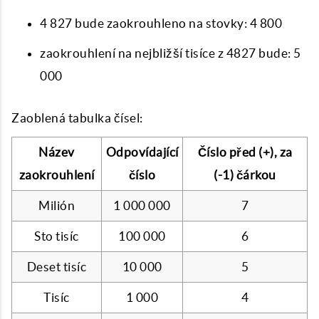
4 827 bude zaokrouhleno na stovky: 4 800
zaokrouhlení na nejbližší tisíce z 4827 bude: 5
000
Zaoblená tabulka čísel:
Název
Odpovídající
Číslo před (+), za
zaokrouhlení
číslo
(-1) čárkou
Milión
1 000 000
7
Sto tisíc
100 000
6
Deset tisíc
10 000
5
Tisíc
1 000
4