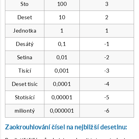
Sto
100
3
Deset
10
2
Jednotka
1
1
Desátý
0,1
-1
Setina
0,01
-2
Tisící
0,001
-3
Deset tisíc
0,0001
-4
Stotisící
0,00001
-5
miliontý
0,000001
-6
Zaokrouhlování čísel na nejbližší desetinu: