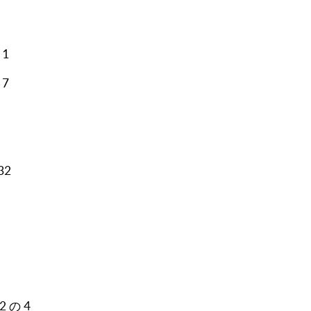
1
7
32
 の 4