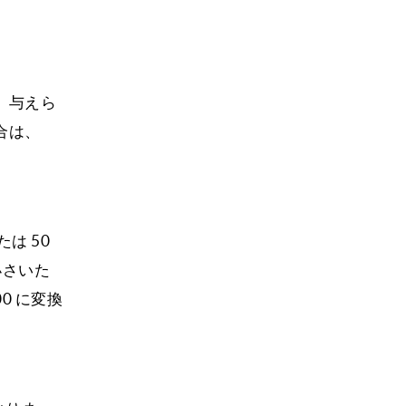
、与えら
合は、
は 50
小さいた
0 に変換