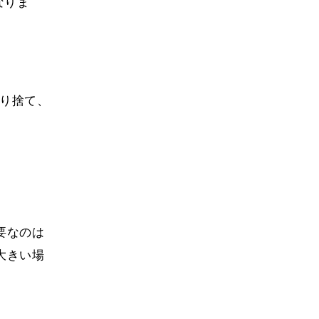
なりま
切り捨て、
要なのは
大きい場