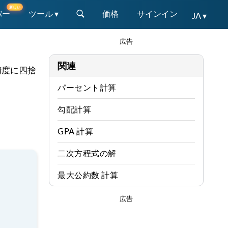
新しい
バー
ツール ▾
価格
サインイン
JA ▾
広告
関連
精度に四捨
パーセント計算
勾配計算
GPA 計算
二次方程式の解
最大公約数 計算
広告