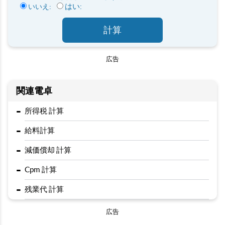
はい:
いいえ:
計算
広告
関連電卓
-
所得税 計算
-
給料計算
-
減価償却 計算
-
Cpm 計算
-
残業代 計算
広告