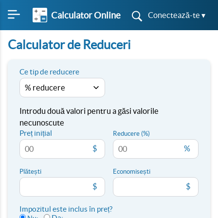
Calculator Online
Conectează-te ▾
Calculator de Reduceri
Ce tip de reducere
Introdu două valori pentru a găsi valorile
necunoscute
Preț inițial
Reducere (%)
$
%
Plătești
Economisești
$
$
Impozitul este inclus în preț?
Da: