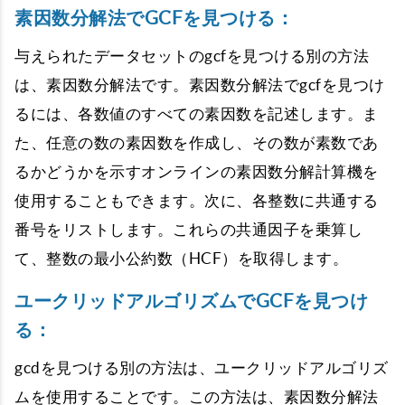
素因数分解法でGCFを見つける：
与えられたデータセットのgcfを見つける別の方法
は、素因数分解法です。素因数分解法でgcfを見つけ
るには、各数値のすべての素因数を記述します。ま
た、任意の数の素因数を作成し、その数が素数であ
るかどうかを示すオンラインの素因数分解計算機を
使用することもできます。次に、各整数に共通する
番号をリストします。これらの共通因子を乗算し
て、整数の最小公約数（HCF）を取得します。
ユークリッドアルゴリズムでGCFを見つけ
る：
gcdを見つける別の方法は、ユークリッドアルゴリズ
ムを使用することです。この方法は、素因数分解法