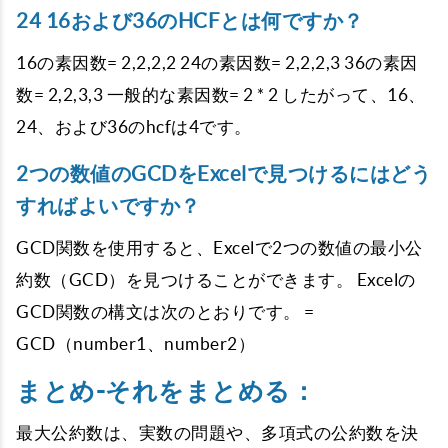
24 16および36のHCFとは何ですか？
16の素因数= 2,2,2,2 24の素因数= 2,2,2,3 36の素因
数= 2,2,3,3 一般的な素因数= 2 * 2 したがって、16、
24、および36のhcfは4です。
2つの数値のGCDをExcelで見つけるにはどう
すればよいですか？
GCD関数を使用すると、Excelで2つの数値の最小公
約数（GCD）を見つけることができます。 Excelの
GCD関数の構文は次のとおりです。 =
GCD（number1、number2）
まとめ-それをまとめる：
最大公約数は、実数の問題や、多項式の公約数を決