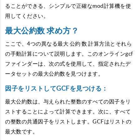
ることができる、シンプルで正確なmod計算機を使
用してください。
最大公約数 求め方？
ここで、4つの異なる最大 公約 数 計算方法とそれら
の手動計算について説明します。このオンラインgcf
ファインダーは、次の式を使用して、指定されたデ
ータセットの最大公約数を見つけます。
因子をリストしてGCFを見つける：
最大公約数は、与えられた整数のすべての因子をリ
ストすることによって計算できます。次に、すべて
の整数の共通因子をリストします。GCFはリストの
最大数です。