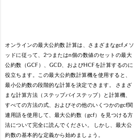
オンラインの最大公約数 計算は、さまざまなgcfメソ
ッドに従って、2つまたはn個の数値のセットの最大
公約数（GCF）、GCD、およびHCFを計算するのに
役立ちます。この最大公約数計算機を使用すると、
最小公約数の段階的な計算を決定できます。 さまざ
まな計算方法（ステップバイステップ）と計算機、
すべての方法の式、およびその他のいくつかのgcf関
連用語を使用して、最大公約数（gcf）を見つける方
法について完全に読んでください。 しかし、最大公
約数の基本的な定義から始めましょう。