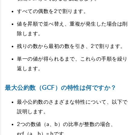
すべての偶数を2で割ります。
値を昇順で並べ替え、重複が発生した場合は削
除します。
残りの数から最初の数を引き、2で割ります。
単一の値が得られるまで、これらの手順を繰り
返します。
最大公約数（GCF）の特性は何ですか？
最小公約数のさまざまな特性について、以下で
説明します。
2つの数値（a、b）の比率が整数の場合、
gcf（a、b）= bです。