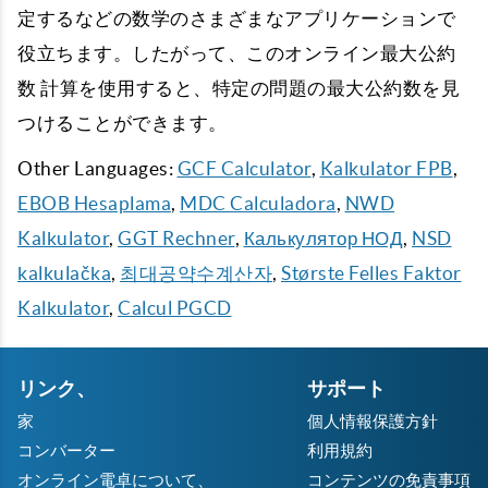
定するなどの数学のさまざまなアプリケーションで
役立ちます。したがって、このオンライン最大公約
数 計算を使用すると、特定の問題の最大公約数を見
つけることができます。
Other Languages:
GCF Calculator
,
Kalkulator FPB
,
EBOB Hesaplama
,
MDC Calculadora
,
NWD
Kalkulator
,
GGT Rechner
,
Калькулятор НОД
,
NSD
kalkulačka
,
최대공약수계산자
,
Største Felles Faktor
Kalkulator
,
Calcul PGCD
リンク、
サポート
家
個人情報保護方針
コンバーター
利用規約
オンライン電卓について、
コンテンツの免責事項