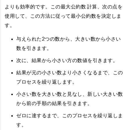
よりも効率的です。この最大公約数 計算、次の点を
使用して、この方法に従って最小公約数を決定しま
す。
与えられた2つの数から、大きい数から小さい
数を引きます。
次に、結果から小さい方の数値を引きます。
結果が元の小さい数より小さくなるまで、この
プロセスを繰り返します。
小さい数を大きい数と見なし、新しい大きい数
から前の手順の結果を引きます。
ゼロに達するまで、このプロセスを繰り返しま
す。