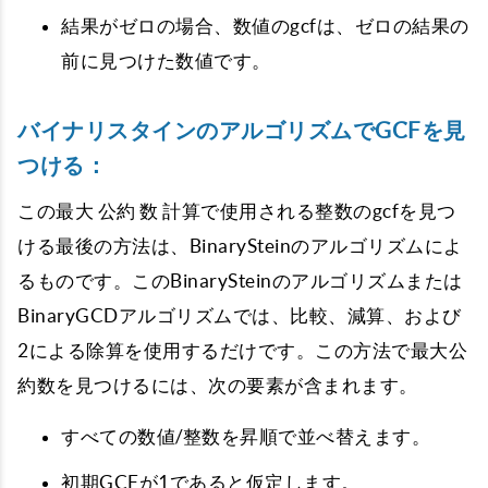
結果がゼロの場合、数値のgcfは、ゼロの結果の
前に見つけた数値です。
バイナリスタインのアルゴリズムでGCFを見
つける：
この最大 公約 数 計算で使用される整数のgcfを見つ
ける最後の方法は、BinarySteinのアルゴリズムによ
るものです。このBinarySteinのアルゴリズムまたは
BinaryGCDアルゴリズムでは、比較、減算、および
2による除算を使用するだけです。この方法で最大公
約数を見つけるには、次の要素が含まれます。
すべての数値/整数を昇順で並べ替えます。
初期GCFが1であると仮定します。