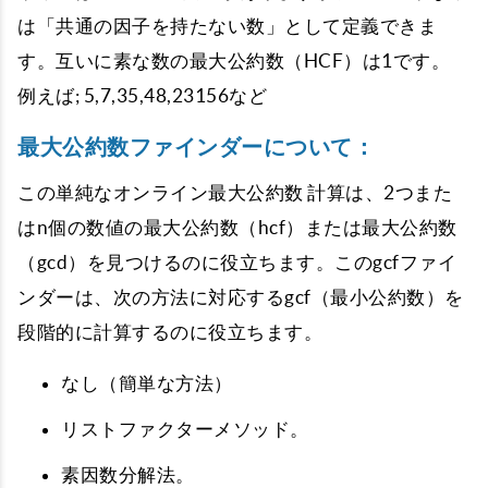
は「共通の因子を持たない数」として定義できま
す。互いに素な数の最大公約数（HCF）は1です。
例えば; 5,7,35,48,23156など
最大公約数ファインダーについて：
この単純なオンライン最大公約数 計算は、2つまた
はn個の数値の最大公約数（hcf）または最大公約数
（gcd）を見つけるのに役立ちます。このgcfファイ
ンダーは、次の方法に対応するgcf（最小公約数）を
段階的に計算するのに役立ちます。
なし（簡単な方法）
リストファクターメソッド。
素因数分解法。