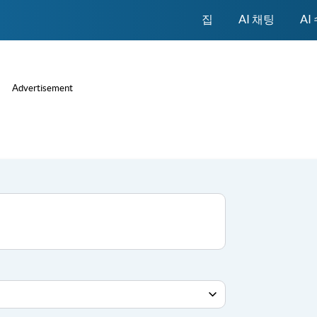
집
AI 채팅
AI
Advertisement