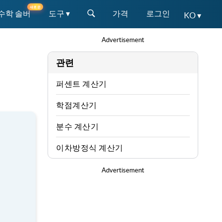
새로운
 수학 솔버
도구 ▾
가격
로그인
KO ▾
Advertisement
관련
퍼센트 계산기
학점계산기
분수 계산기
이차방정식 계산기
Advertisement