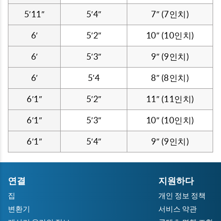
5′11″
5′4″
7″ (7인치)
6′
5′2″
10″ (10인치)
6′
5′3″
9″ (9인치)
6′
5′4
8″ (8인치)
6′1″
5′2″
11″ (11인치)
6′1″
5′3″
10″ (10인치)
6′1″
5′4″
9″ (9인치)
연결
지원하다
집
개인 정보 정책
변환기
서비스 약관