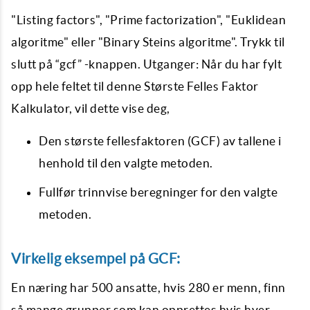
"Listing factors", "Prime factorization", "Euklidean
algoritme" eller "Binary Steins algoritme". Trykk til
slutt på “gcf” -knappen. Utganger: Når du har fylt
opp hele feltet til denne Største Felles Faktor
Kalkulator, vil dette vise deg,
Den største fellesfaktoren (GCF) av tallene i
henhold til den valgte metoden.
Fullfør trinnvise beregninger for den valgte
metoden.
Virkelig eksempel på GCF:
En næring har 500 ansatte, hvis 280 er menn, finn
så mange grupper som kan opprettes hvis hver