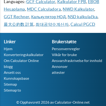
Languages:
GCF Calculator
,
Kalkulator FPB
,
EBOB
Hesaplama
,
MDC Calculadora
,
NWD Kalkulator
,
GGT Rechner
,
Калькулятор НОД
,
NSD kalkulačka
,
最大公約数 計算
,
최대공약수계산자
,
Calcul PGCD
Linker
Brukerstøtte
Hjem
Personvernregler
Konverteringskalkulator
Vilkår for bruke
Om Calculator Online
Ansvarsfraskrivelse for innhold
blogg
Annonser
Ansett oss
attester
Kunnskapsbase
Sitemap
Sitemap to
© Opphavsrett 2026 av Calculator-Online.net