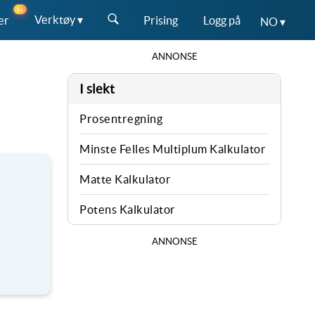
ny
Verktøy ▾
er
Prising
Logg på
NO ▾
ANNONSE
I slekt
Prosentregning
Minste Felles Multiplum Kalkulator
Matte Kalkulator
Potens Kalkulator
ANNONSE