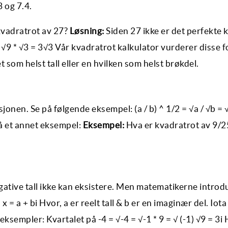
 og 7.4.
kvadratrot av 27?
Løsning:
Siden 27 ikke er det perfekte 
 3 √9 * √3 = 3√3 Vår kvadratrot kalkulator vurderer disse 
t som helst tall eller en hvilken som helst brøkdel.
nen. Se på følgende eksempel: (a / b) ^ 1/2 = √a / √b = √
få et annet eksempel:
Eksempel:
Hva er kvadratrot av 9/2
negative tall ikke kan eksistere. Men matematikerne introd
 = a + bi Hvor, a er reelt tall & b er en imaginær del. Iota (
eksempler: Kvartalet på -4 = √-4 = √-1 * 9 = √ (-1) √9 = 3i