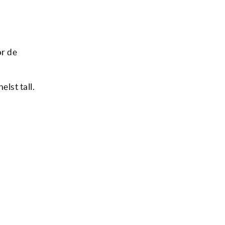
or de
lst tall.