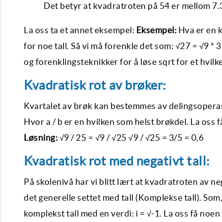
Det betyr at kvadratroten på 54 er mellom 7.3
La oss ta et annet eksempel:
Eksempel:
Hva er en 
for noe tall. Så vi må forenkle det som: √27 = √9 *
og forenklingsteknikker for å løse sqrt for et hvilke
Kvadratisk rot av brøker:
Kvartalet av brøk kan bestemmes av delingsoperasjo
Hvor a / b er en hvilken som helst brøkdel. La oss 
Løsning:
√9 / 25 = √9 / √25 √9 / √25 = 3/5 = 0,6
Kvadratisk rot med negativt tall:
På skolenivå har vi blitt lært at kvadratroten av 
det generelle settet med tall (Komplekse tall). Som, x
komplekst tall med en verdi: i = √-1. La oss få noen 