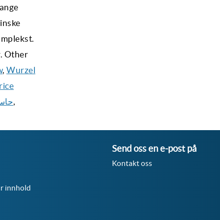
mange
sinske
omplekst.
. Other
w
,
Wurzel
rice
حاسب
,
Send oss en e-post på
Kontakt oss
or innhold