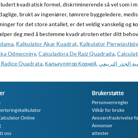
kludert kvadratisk formel, diskriminerende så vel som i 
 daglige, brukt av ingeniører, tømrere byggeledere, medi
nger for det store antallet, er det veldig vanskelig og k
jelper deg med å bestemme kvadratroten etter ditt behov
plama
,
Kalkulator Akar Kuadrat
,
Kalkulator Pierwiastkó
čka Odmocniny
,
Calculadora De Raiz Quadrada
,
Calculat
 Radice Quadrata
,
Калькулятор Корней
,
ة الجذر التربيعي
er
Brukerstøtte
m
Personvernregler
erteringskalkulator
Vilkår for bruke
alculator Online
Ansvarsfraskrivelse f
g
Annonser
tt oss
attester