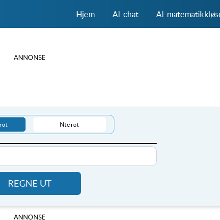
Hjem
AI-chat
AI-matematikkløs
ANNONSE
rot
Nte rot
REGNE UT
ANNONSE