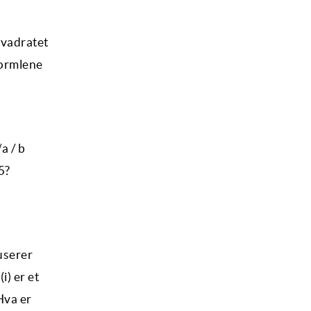
kvadratet
formlene
a / b
5?
userer
i) er et
 Hva er