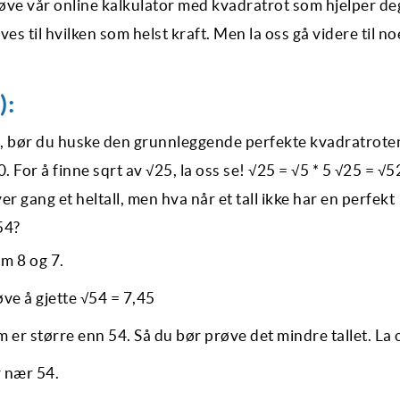
røve vår online kalkulator med kvadratrot som hjelper d
es til hvilken som helst kraft. Men la oss gå videre til n
):
t, bør du huske den grunnleggende perfekte kvadratrote
10. For å finne sqrt av √25, la oss se! √25 = √5 * 5 √25 = √
r gang et heltall, men hva når et tall ikke har en perfekt
54?
om 8 og 7.
ve å gjette √54 = 7,45
m er større enn 54. Så du bør prøve det mindre tallet. La 
r nær 54.