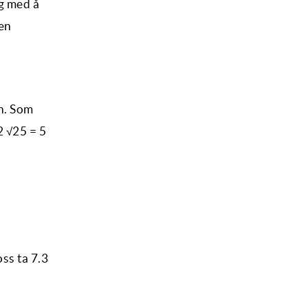
eg med å
oen
n. Som
52 √25 = 5
oss ta 7.3