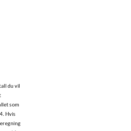
all du vil
t
allet som
4. Hvis
beregning