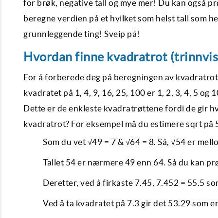
for brøk, negative tall og mye mer! Du kan også p
beregne verdien på et hvilket som helst tall som hev
grunnleggende ting! Sveip på!
Hvordan finne kvadratrot (trinnvis
For å forberede deg på beregningen av kvadratro
kvadratet på 1, 4, 9, 16, 25, 100 er 1, 2, 3, 4, 5 og 
Dette er de enkleste kvadratrøttene fordi de gir hve
kvadratrot? For eksempel må du estimere sqrt på 
Som du vet √49 = 7 & √64 = 8. Så, √54 er mell
Tallet 54 er nærmere 49 enn 64. Så du kan prø
Deretter, ved å firkaste 7.45, 7.452 = 55.5 so
Ved å ta kvadratet på 7.3 gir det 53.29 som e