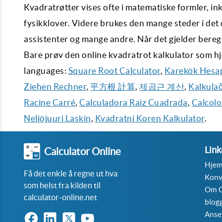
Kvadratrøtter vises ofte i matematiske formler, in
fysikklover. Videre brukes den mange steder i det
assistenter og mange andre. Når det gjelder beregni
Bare prøv den online kvadratrot kalkulator som h
languages:
Square Root Calculator
,
Karekök Hesa
Ziehen Rechner
,
平方根 計算
,
제곱근 계산
,
Kalkula
Racine Carré
,
Calculadora Raiz Cuadrada
,
Calcolo
Neliöjuuri Laskin
,
Kvadratni Koren Kalkulator
.
Link
Calculator Online
Hje
Få det enkle å regne ut hva
Konv
som helst fra kilden til
Om C
calculator-online.net
blog
Anse