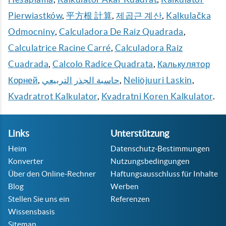
Pierwiastków
,
平方根 計算
,
제곱근 계산
,
Kalkulačka
Odmocniny
,
Calculadora De Raiz Quadrada
,
Calculatrice Racine Carré
,
Calculadora Raiz
Cuadrada
,
Calcolo Radice Quadrata
,
Калькулятор
Корней
,
حاسبة الجذر التربيعي
,
Neliöjuuri Laskin
,
Kvadratrot Kalkulator
,
Kvadratni Koren Kalkulator
.
Links
Unterstützung
Heim
Datenschutz-Bestimmungen
Konverter
Nutzungsbedingungen
Über den Online-Rechner
Haftungsausschluss für Inhalte
Blog
Werben
Stellen Sie uns ein
Referenzen
Wissensbasis
Sitemap