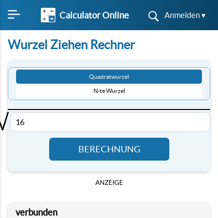
Calculator Online
Anmelden ▾
Wurzel Ziehen Rechner
Quadratwurzel
N-te Wurzel
√
BERECHNUNG
ANZEIGE
verbunden