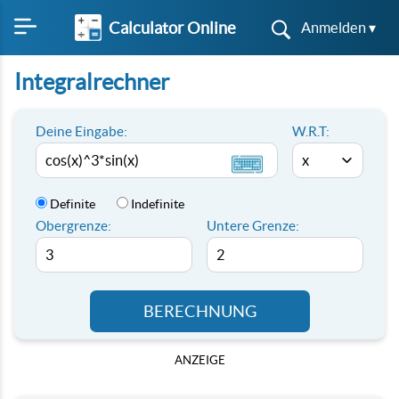
Calculator Online
Anmelden ▾
Integralrechner
Deine Eingabe:
W.R.T:
Definite
Indefinite
Obergrenze:
Untere Grenze:
BERECHNUNG
ANZEIGE