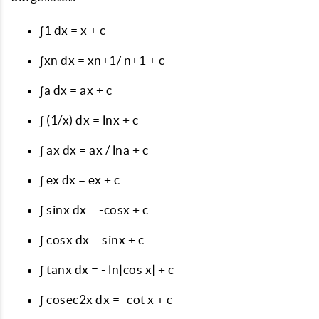
∫1 dx = x + c
∫xn dx = xn+1/ n+1 + c
∫a dx = ax + c
∫ (1/x) dx = lnx + c
∫ ax dx = ax / lna + c
∫ ex dx = ex + c
∫ sinx dx = -cosx + c
∫ cosx dx = sinx + c
∫ tanx dx = - ln|cos x| + c
∫ cosec2x dx = -cot x + c