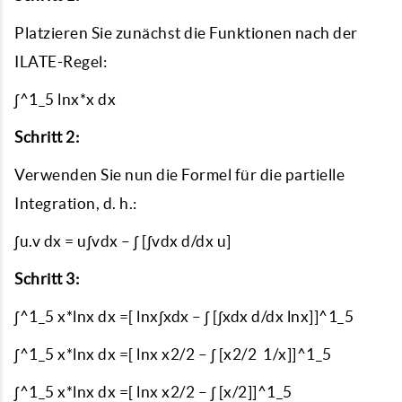
Platzieren Sie zunächst die Funktionen nach der
ILATE-Regel:
∫^1_5 lnx*x dx
Schritt 2:
Verwenden Sie nun die Formel für die partielle
Integration, d. h.:
∫u.v dx = u∫vdx – ∫ [∫vdx d/dx u]
Schritt 3:
∫^1_5 x*lnx dx =[ lnx∫xdx – ∫ [∫xdx d/dx lnx]]^1_5
∫^1_5 x*lnx dx =[ lnx x2/2 – ∫ [x2/2 1/x]]^1_5
∫^1_5 x*lnx dx =[ lnx x2/2 – ∫ [x/2]]^1_5