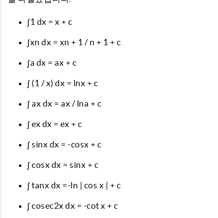
∫1 dx = x + c
∫xn dx = xn + 1 / n + 1 + c
∫a dx = ax + c
∫ (1 / x) dx = lnx + c
∫ ax dx = ax / lna + c
∫ ex dx = ex + c
∫ sinx dx = -cosx + c
∫ cosx dx = sinx + c
∫ tanx dx =-ln | cos x | + c
∫ cosec2x dx = -cot x + c