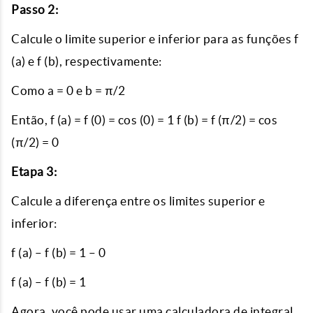
Passo 2:
Calcule o limite superior e inferior para as funções f
(a) e f (b), respectivamente:
Como a = 0 e b = π/2
Então, f (a) = f (0) = cos (0) = 1 f (b) = f (π/2) = cos
(π/2) = 0
Etapa 3:
Calcule a diferença entre os limites superior e
inferior:
f (a) – f (b) = 1 – 0
f (a) – f (b) = 1
Agora, você pode usar uma calculadora de integral