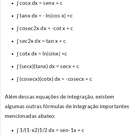
∫ cosx dx = senx + c
∫ tanx dx = - ln|cos x| +c
∫ cosec2x dx = -cot x + c
∫ sec2x dx = tan x + c
∫ cotx dx = ln|sinx| +c
∫ (secx)(tanx) dx = secx + c
∫ (cosecx)(cotx) dx = -cosecx + c
Além dessas equações de integração, existem
algumas outras fórmulas de integração importantes
mencionadas abaixo:
∫ 1/(1-x2)1/2 dx = sen-1x + c