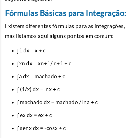
Fórmulas Básicas para Integração:
Existem diferentes fórmulas para as integrações,
mas listamos aqui alguns pontos em comum:
∫1 dx = x + c
∫xn dx = xn+1/ n+1 + c
∫a dx = machado + c
∫ (1/x) dx = lnx + c
∫ machado dx = machado / lna + c
∫ ex dx = ex + c
∫ senx dx = -cosx + c