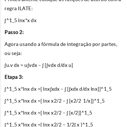
regra ILATE:
∫^1_5 lnx*x dx
Passo 2:
Agora usando a fórmula de integração por partes,
ou seja:
∫u.v dx = u∫vdx – ∫ [∫vdx d/dx u]
Etapa 3:
∫^1_5 x*lnx dx =[ lnx∫xdx – ∫ [∫xdx d/dx lnx]]^1_5
∫^1_5 x*lnx dx =[ lnx x2/2 – ∫ [x2/2 1/x]]^1_5
∫^1_5 x*lnx dx =[ lnx x2/2 – ∫ [x/2]]^1_5
∫^1_5 x*lnx dx =[ lnx x2/2 – 1/2∫ x ]^1_5